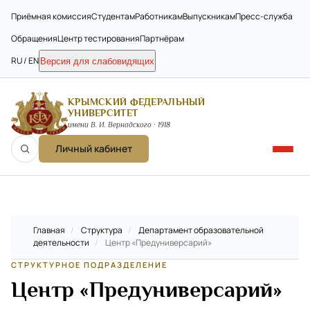
Приёмная комиссия
Студентам
Работникам
Выпускникам
Пресс-служба
Обращения
Центр тестирования
Партнёрам
RU / EN
Версия для слабовидящих
КРЫМСКИЙ ФЕДЕРАЛЬНЫЙ
УНИВЕРСИТЕТ
имени В. И. Вернадского · 1918
Личный кабинет
Главная
/
Структура
/
Департамент образовательной
деятельности
/
Центр «Предуниверсарий»
СТРУКТУРНОЕ ПОДРАЗДЕЛЕНИЕ
Центр «Предуниверсарий»