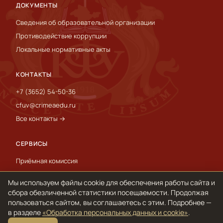
ДОКУМЕНТЫ
Сведения об образовательной организации
Противодействие коррупции
Локальные нормативные акты
КОНТАКТЫ
+7 (3652) 54-50-36
cfuv@crimeaedu.ru
Все контакты →
СЕРВИСЫ
Приёмная комиссия
Пресс-служба
Мы используем файлы cookie для обеспечения работы сайта и
International
сбора обезличенной статистики посещаемости. Продолжая
пользоваться сайтом, вы соглашаетесь с этим. Подробнее —
в разделе
«Обработка персональных данных и cookie»
.
© 1918–2026 ФГАОУ ВО «КФУ им. В. И. Вернадского»