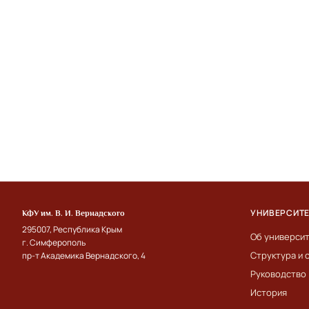
УНИВЕРСИТ
КФУ им. В. И. Вернадского
295007, Республика Крым
Об универси
г. Симферополь
Структура и 
пр-т Академика Вернадского, 4
Руководство
История