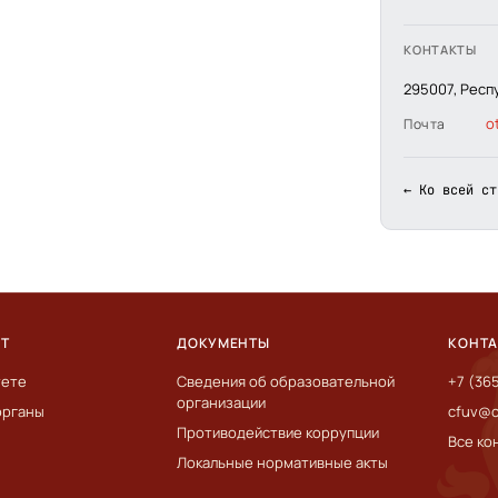
КОНТАКТЫ
295007, Респ
o
Почта
← Ко всей ст
ЕТ
ДОКУМЕНТЫ
КОНТ
тете
Сведения об образовательной
+7 (36
организации
органы
cfuv@c
Противодействие коррупции
Все ко
Локальные нормативные акты