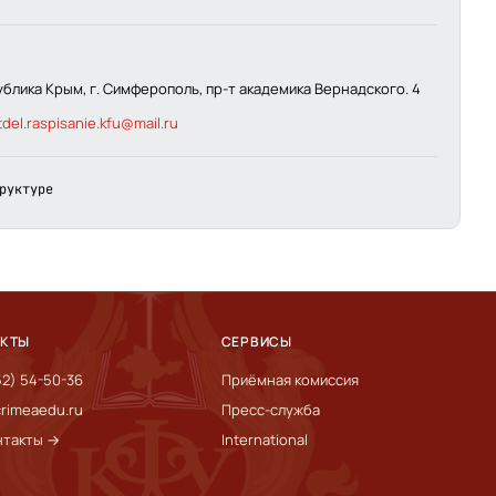
ублика Крым, г. Симферополь, пр-т академика Вернадского. 4
tdel.raspisanie.kfu@mail.ru
руктуре
АКТЫ
СЕРВИСЫ
52) 54-50-36
Приёмная комиссия
rimeaedu.ru
Пресс-служба
нтакты →
International