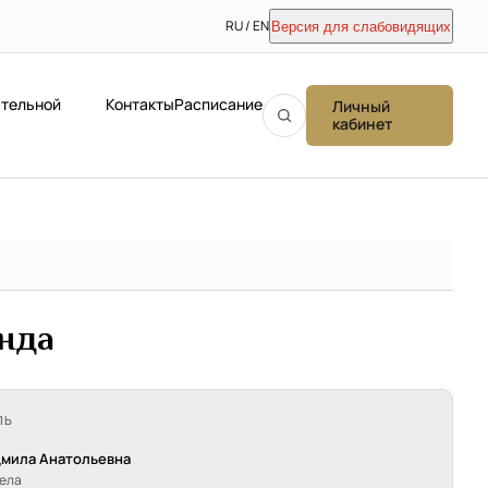
RU / EN
Версия для слабовидящих
ательной
Контакты
Расписание
Личный
кабинет
онда
ЛЬ
мила Анатольевна
дела