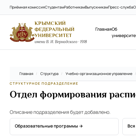
Приёмная комиссия
Студентам
Работникам
Выпускникам
Пресс-служба
О
КРЫМСКИЙ
Главная
Об
ФЕДЕРАЛЬНЫЙ
УНИВЕРСИТЕТ
университе
имени В. И. Вернадского · 1918
Главная
/
Структура
/
Учебно-организационное управление
СТРУКТУРНОЕ ПОДРАЗДЕЛЕНИЕ
Отдел формирования распис
Описание подразделения будет добавлено.
Образовательные программы →
Вся