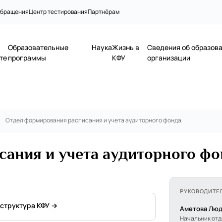
бращения
Центр тестирования
Партнёрам
Образовательные
Наука
Жизнь в
Сведения об образов
те
программы
КФУ
организации
/
Отдел формирования расписания и учета аудиторного фонда
ания и учета аудиторного ф
РУКОВОДИТЕ
 структура КФУ →
Аметова Люд
Начальник от