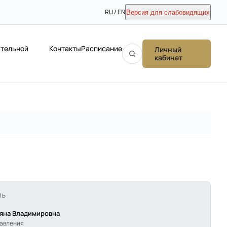
RU / EN
Версия для слабовидящих
ательной
Контакты
Расписание
Личный
кабинет
ЛЬ
ьяна Владимировна
равления