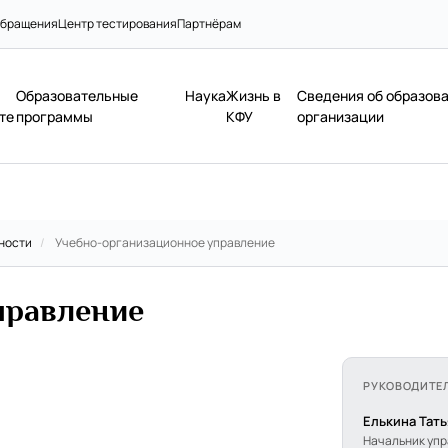
бращения
Центр тестирования
Партнёрам
Образовательные
Наука
Жизнь в
Сведения об образов
те
программы
КФУ
организации
ности
/
Учебно-организационное управление
правление
РУКОВОДИТЕ
Елькина Тат
Начальник уп