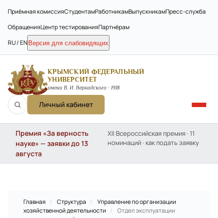
Приёмная комиссия
Студентам
Работникам
Выпускникам
Пресс-служба
Обращения
Центр тестирования
Партнёрам
RU / EN
Версия для слабовидящих
КРЫМСКИЙ ФЕДЕРАЛЬНЫЙ
УНИВЕРСИТЕТ
имени В. И. Вернадского · 1918
Личный кабинет
Премия «За верность
XII Всероссийская премия · 11
номинаций · как подать заявку
науке» — заявки до 13
августа
Главная
/
Структура
/
Управление по организации
хозяйственной деятельности
/
Отдел эксплуатации