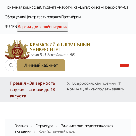
Приёмная комиссия
Студентам
Работникам
Выпускникам
Пресс-служба
Обращения
Центр тестирования
Партнёрам
RU / EN
Версия для слабовидящих
КРЫМСКИЙ ФЕДЕРАЛЬНЫЙ
УНИВЕРСИТЕТ
имени В. И. Вернадского · 1918
Личный кабинет
Премия «За верность
XII Всероссийская премия · 11
номинаций · как подать заявку
науке» — заявки до 13
августа
Главная
/
Структура
/
Гуманитарно-педагогическая
академия
/
Хозяйственный отдел