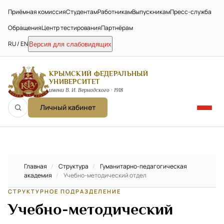
Приёмная комиссия
Студентам
Работникам
Выпускникам
Пресс-служба
Обращения
Центр тестирования
Партнёрам
RU / EN
Версия для слабовидящих
КРЫМСКИЙ ФЕДЕРАЛЬНЫЙ
УНИВЕРСИТЕТ
имени В. И. Вернадского · 1918
Личный кабинет
Главная
/
Структура
/
Гуманитарно-педагогическая
академия
/
Учебно-методический отдел
СТРУКТУРНОЕ ПОДРАЗДЕЛЕНИЕ
Учебно-методический