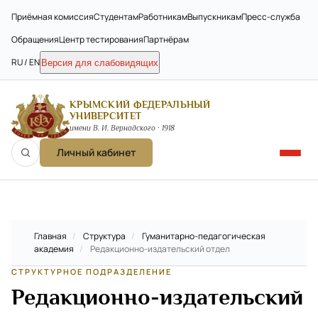
Приёмная комиссия
Студентам
Работникам
Выпускникам
Пресс-служба
Обращения
Центр тестирования
Партнёрам
RU / EN
Версия для слабовидящих
КРЫМСКИЙ ФЕДЕРАЛЬНЫЙ
УНИВЕРСИТЕТ
имени В. И. Вернадского · 1918
Личный кабинет
Главная
/
Структура
/
Гуманитарно-педагогическая
академия
/
Редакционно-издательский отдел
СТРУКТУРНОЕ ПОДРАЗДЕЛЕНИЕ
Редакционно-издательский