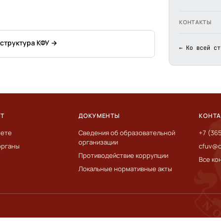
КОНТАКТЫ
 структура КФУ →
← Ко всей ст
ЕТ
ДОКУМЕНТЫ
КОНТ
тете
Сведения об образовательной
+7 (36
организации
органы
cfuv@c
Противодействие коррупции
Все ко
Локальные нормативные акты