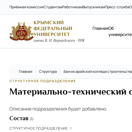
Приёмная комиссия
Студентам
Работникам
Выпускникам
Пресс-служба
О
КРЫМСКИЙ
Главная
Об
ФЕДЕРАЛЬНЫЙ
УНИВЕРСИТЕТ
университе
имени В. И. Вернадского · 1918
Главная
/
Структура
/
Бахчисарайский колледж строительства
СТРУКТУРНОЕ ПОДРАЗДЕЛЕНИЕ
Материально-технический 
Описание подразделения будет добавлено.
Состав
(1)
СТРУКТУРНОЕ ПОДРАЗДЕЛЕНИЕ · 1