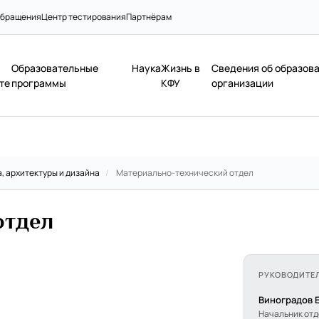
бращения
Центр тестирования
Партнёрам
Образовательные
Наука
Жизнь в
Сведения об образов
те
программы
КФУ
организации
, архитектуры и дизайна
/
Материально-технический отдел
отдел
РУКОВОДИТЕ
Виноградов 
Начальник от