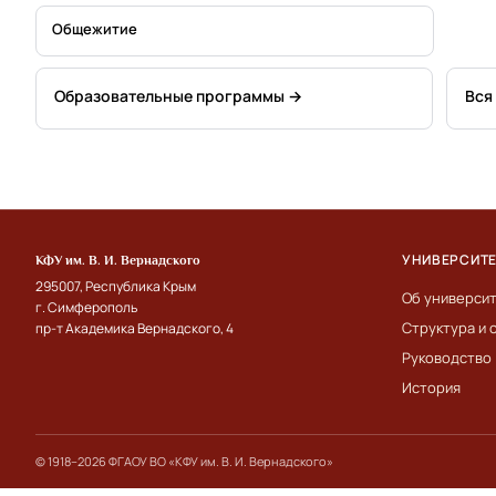
Общежитие
Образовательные программы →
Вся
УНИВЕРСИТ
КФУ им. В. И. Вернадского
295007, Республика Крым
Об универси
г. Симферополь
Структура и 
пр-т Академика Вернадского, 4
Руководство
История
© 1918–2026 ФГАОУ ВО «КФУ им. В. И. Вернадского»