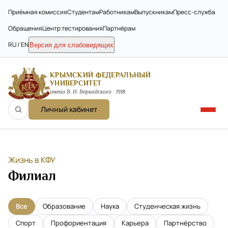
Приёмная комиссия
Студентам
Работникам
Выпускникам
Пресс-служба
Обращения
Центр тестирования
Партнёрам
RU / EN
Версия для слабовидящих
КРЫМСКИЙ ФЕДЕРАЛЬНЫЙ
УНИВЕРСИТЕТ
имени В. И. Вернадского · 1918
Личный кабинет
Жизнь в КФУ
Филиал
Все
Образование
Наука
Студенческая жизнь
Спорт
Профориентация
Карьера
Партнёрство