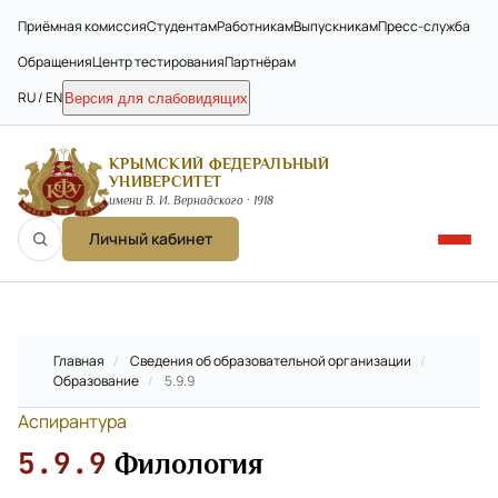
Приёмная комиссия
Студентам
Работникам
Выпускникам
Пресс-служба
Обращения
Центр тестирования
Партнёрам
RU / EN
Версия для слабовидящих
КРЫМСКИЙ ФЕДЕРАЛЬНЫЙ
УНИВЕРСИТЕТ
имени В. И. Вернадского · 1918
Личный кабинет
Главная
/
Сведения об образовательной организации
/
Образование
/
5.9.9
Аспирантура
5.9.9
Филология