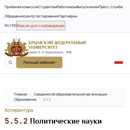
Приёмная комиссия
Студентам
Работникам
Выпускникам
Пресс-служба
Обращения
Центр тестирования
Партнёрам
RU / EN
Версия для слабовидящих
КРЫМСКИЙ ФЕДЕРАЛЬНЫЙ
УНИВЕРСИТЕТ
имени В. И. Вернадского · 1918
Личный кабинет
Главная
/
Сведения об образовательной организации
/
Образование
/
5.5.2
Аспирантура
5.5.2
Политические науки