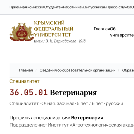
Приёмная комиссия
Студентам
Работникам
Выпускникам
Пресс-служба
О
КРЫМСКИЙ
Главная
Об
ФЕДЕРАЛЬНЫЙ
УНИВЕРСИТЕТ
университе
имени В. И. Вернадского · 1918
Главная
/
Сведения об образовательной организации
/
Образ
Специалитет
36.05.01
Ветеринария
Специалитет
·
Очная, заочная
·
5 лет / 6 лет
·
русский
Профиль / специализация:
Ветеринария
Подразделение: Институт «Агротехнологическая ака