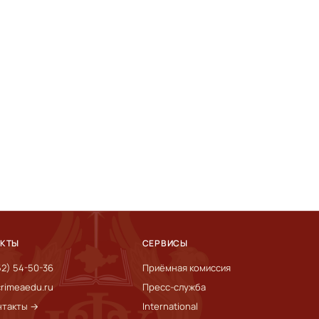
АКТЫ
СЕРВИСЫ
52) 54-50-36
Приёмная комиссия
rimeaedu.ru
Пресс-служба
нтакты →
International