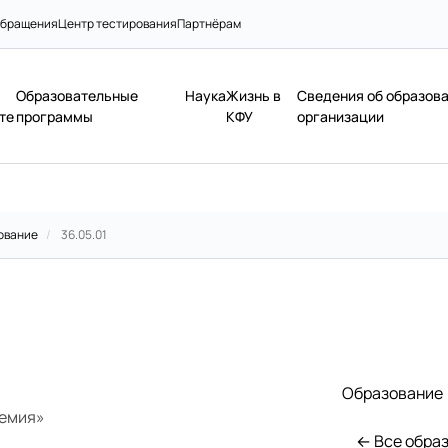
бращения
Центр тестирования
Партнёрам
Образовательные
Наука
Жизнь в
Сведения об образов
те
программы
КФУ
организации
ование
/
36.05.01
Образование
демия»
← Все обра