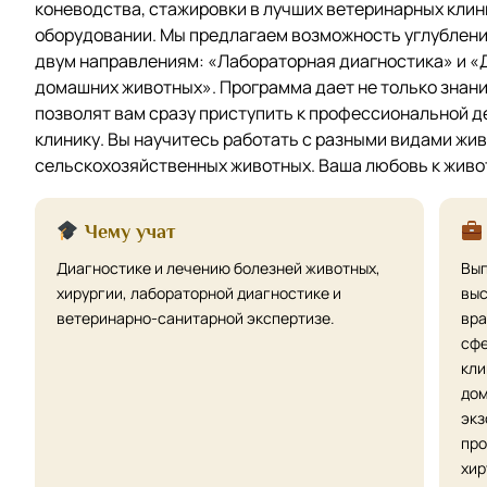
коневодства, стажировки в лучших ветеринарных клин
оборудовании. Мы предлагаем возможность углублен
двум направлениям: «Лабораторная диагностика» и «
домашних животных». Программа дает не только знания
позволят вам сразу приступить к профессиональной 
клинику. Вы научитесь работать с разными видами жи
сельскохозяйственных животных. Ваша любовь к живо
Чему учат
Диагностике и лечению болезней животных,
Вып
хирургии, лабораторной диагностике и
вы
ветеринарно-санитарной экспертизе.
вра
сфе
кли
дом
экз
про
хир