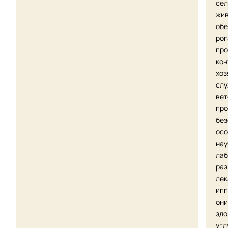
сел
жив
обе
рог
про
кон
хоз
слу
вет
про
без
осо
нау
лаб
раз
лек
ипп
они
здо
угл