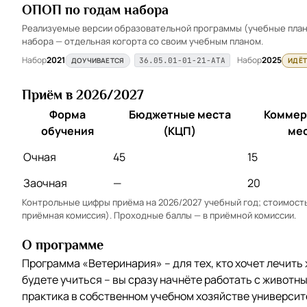
ОПОП по годам набора
Реализуемые версии образовательной программы (учебные планы
набора — отдельная когорта со своим учебным планом.
Набор
2021
Набор
2025
ДОУЧИВАЕТСЯ
ИДЁТ
36.05.01-01-21-АТА
Приём в 2026/2027
Форма
Бюджетные места
Коммер
обучения
(КЦП)
ме
Очная
45
15
Заочная
—
20
Контрольные цифры приёма на 2026/2027 учебный год; стоимость 
приёмная комиссия). Проходные баллы — в
приёмной комиссии
.
О программе
Программа «Ветеринария» – для тех, кто хочет лечить 
будете учиться – вы сразу начнёте работать с животн
практика в собственном учебном хозяйстве университ