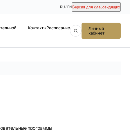
RU / EN
Версия для слабовидящих
ательной
Контакты
Расписание
Личный
кабинет
зовательные программы