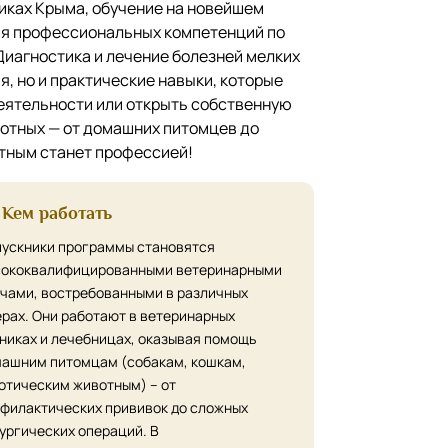
иках Крыма, обучение на новейшем
ия профессиональных компетенций по
Диагностика и лечение болезней мелких
, но и практические навыки, которые
деятельности или открыть собственную
вотных — от домашних питомцев до
тным станет профессией!
Кем работать
ускники программы становятся
сококвалифицированными ветеринарными
чами, востребованными в различных
рах. Они работают в ветеринарных
никах и лечебницах, оказывая помощь
ашним питомцам (собакам, кошкам,
отическим животным) – от
филактических прививок до сложных
ургических операций. В