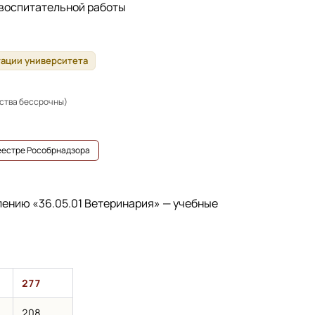
 воспитательной работы
тации университета
ьства бессрочны)
реестре Рособрнадзора
влению
«36.05.01 Ветеринария»
— учебные
277
208