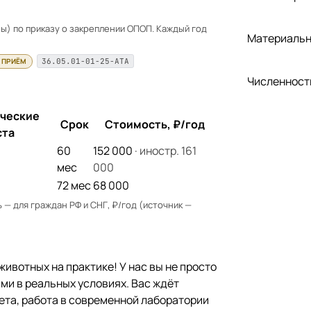
) по приказу о закреплении ОПОП. Каждый год
Материальн
 ПРИЁМ
36.05.01-01-25-АТА
Численност
ческие
Срок
Стоимость, ₽/год
ста
60
152 000
· иностр. 161
мес
000
72 мес
68 000
— для граждан РФ и СНГ, ₽/год (источник —
животных на практике! У нас вы не просто
ыми в реальных условиях. Вас ждёт
ета, работа в современной лаборатории