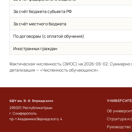
За счёт бюджета субъекта РФ
За счёт местного бюджета
По договорам (с оплатой обучения)
Иностранных граждан
Фактическая численность (ЭИОС) на 2026-06-02. Суммарно 
детализация —
«Численность обучающихся»
.
УНИВЕРСИТ
КФУ им. В. И. Вернадского
295007, Республика Крым
Об универси
г. Симферополь
Структура и 
пр-т Академика Вернадского, 4
Руководство