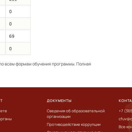
0
0
69
0
по всем формам обучения программы. Полная
ЕТ
ДОКУМЕНТЫ
КОНТ
тете
Сведения об образовательной
+7 (36
организации
органы
cfuv@c
Противодействие коррупции
Все ко