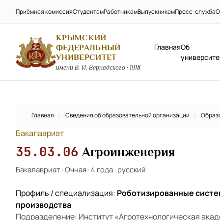
Приёмная комиссия
Студентам
Работникам
Выпускникам
Пресс-служба
О
КРЫМСКИЙ
Главная
Об
ФЕДЕРАЛЬНЫЙ
УНИВЕРСИТЕТ
университе
имени В. И. Вернадского · 1918
Главная
/
Сведения об образовательной организации
/
Образ
Бакалавриат
35.03.06
Агроинженерия
Бакалавриат
·
Очная
·
4 года
·
русский
Профиль / специализация:
Роботизированные систе
производства
Подразделение: Институт «Агротехнологическая ака