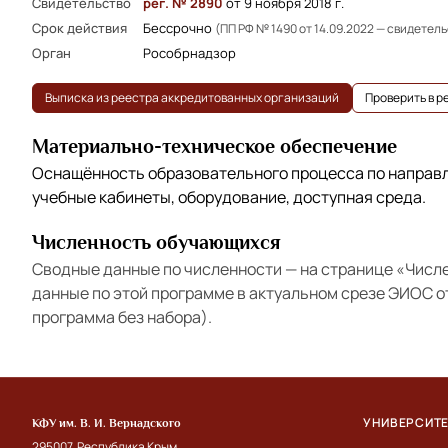
Свидетельство
рег. № 2890
от 9 ноября 2018 г.
Срок действия
Бессрочно
(ПП РФ № 1490 от 14.09.2022 — свидетел
Орган
Рособрнадзор
Выписка из реестра аккредитованных организаций
Проверить в 
Материально-техническое обеспечение
Оснащённость образовательного процесса по напра
учебные кабинеты, оборудование, доступная среда.
Численность обучающихся
Сводные данные по численности — на странице
«Числ
данные по этой программе в актуальном срезе ЭИОС 
программа без набора).
УНИВЕРСИТ
КФУ им. В. И. Вернадского
295007, Республика Крым