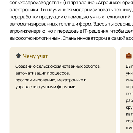
сельхозпроизводства» (направление «Агроинженерия»
электроники. Ты научишься модернизировать технику
переработки продукции с помощью умных технологий: 
автоматизированных теплиц и ферм. Здесь ты освоиш
агроинженерию, но и передовые IT-решения, чтобы де
высокотехнологичным. Стань инноватором в самой во
Чему учат
Созданию сельскохозяйственных роботов,
Вып
автоматизации процессов,
уни
программированию, мехатронике и
инж
управлению умными фермами.
агр
по 
раб
кру
авт
кор
жив