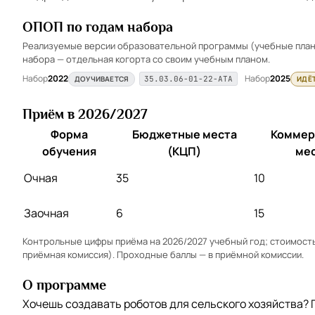
ОПОП по годам набора
Реализуемые версии образовательной программы (учебные планы
набора — отдельная когорта со своим учебным планом.
Набор
2022
Набор
2025
ДОУЧИВАЕТСЯ
ИДЁ
35.03.06-01-22-АТА
Приём в 2026/2027
Форма
Бюджетные места
Коммер
обучения
(КЦП)
ме
Очная
35
10
Заочная
6
15
Контрольные цифры приёма на 2026/2027 учебный год; стоимость 
приёмная комиссия). Проходные баллы — в
приёмной комиссии
.
О программе
Хочешь создавать роботов для сельского хозяйства?