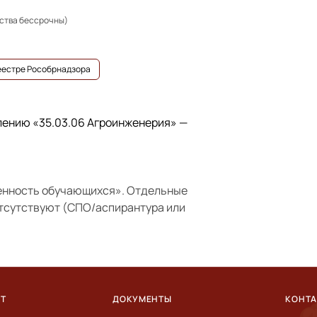
ьства бессрочны)
реестре Рособрнадзора
влению
«35.03.06 Агроинженерия»
—
енность обучающихся»
. Отдельные
отсутствуют (СПО/аспирантура или
ЕТ
ДОКУМЕНТЫ
КОНТ