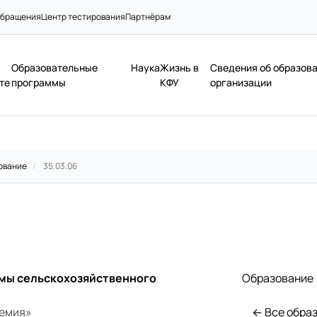
бращения
Центр тестирования
Партнёрам
Образовательные
Наука
Жизнь в
Сведения об образов
те
программы
КФУ
организации
ование
/
35.03.06
мы сельскохозяйственного
Образование
демия»
← Все обра