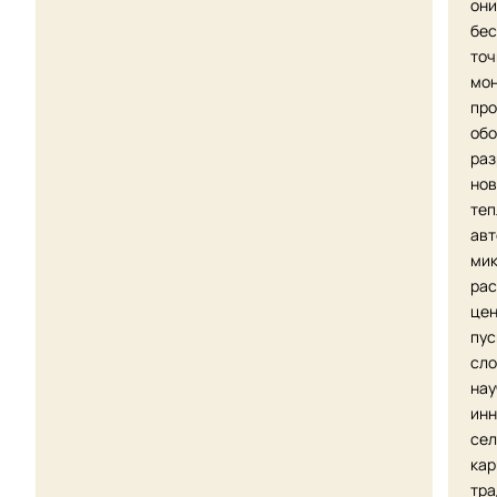
они
бес
точ
мон
про
обо
раз
нов
теп
авт
мик
рас
цен
пус
сло
нау
инн
сел
кар
тра