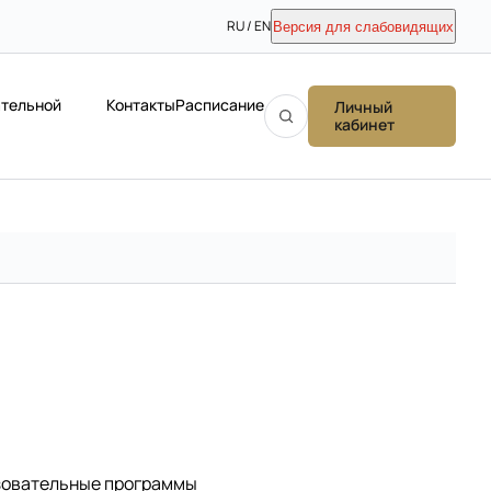
RU / EN
Версия для слабовидящих
ательной
Контакты
Расписание
Личный
кабинет
зовательные программы