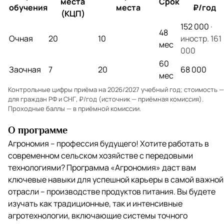
места
Срок
обучения
места
₽/год
(КЦП)
152 000
·
48
Очная
20
10
иностр. 161
мес
000
60
Заочная
7
20
68 000
мес
Контрольные цифры приёма на 2026/2027 учебный год; стоимость —
для граждан РФ и СНГ, ₽/год (источник — приёмная комиссия).
Проходные баллы — в
приёмной комиссии
.
О программе
Агрономия – профессия будущего! Хотите работать в
современном сельском хозяйстве с передовыми
технологиями? Программа «Агрономия» даст вам
ключевые навыки для успешной карьеры в самой важной
отрасли – производстве продуктов питания. Вы будете
изучать как традиционные, так и интенсивные
агротехнологии, включающие системы точного