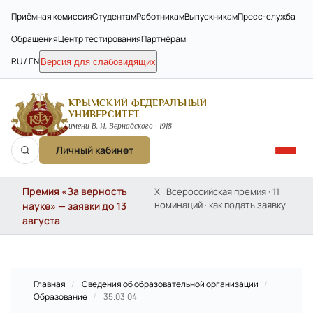
Приёмная комиссия
Студентам
Работникам
Выпускникам
Пресс-служба
Обращения
Центр тестирования
Партнёрам
RU / EN
Версия для слабовидящих
КРЫМСКИЙ ФЕДЕРАЛЬНЫЙ
УНИВЕРСИТЕТ
имени В. И. Вернадского · 1918
Личный кабинет
Премия «За верность
XII Всероссийская премия · 11
номинаций · как подать заявку
науке» — заявки до 13
августа
Главная
/
Сведения об образовательной организации
/
Образование
/
35.03.04