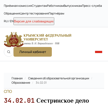
Приёмная комиссия
Студентам
Работникам
Выпускникам
Пресс-служба
Обращения
Центр тестирования
Партнёрам
RU / EN
Версия для слабовидящих
КРЫМСКИЙ ФЕДЕРАЛЬНЫЙ
УНИВЕРСИТЕТ
имени В. И. Вернадского · 1918
Личный кабинет
Главная
/
Сведения об образовательной организации
/
Образование
/
34.02.01
СПО
34.02.01
Сестринское дело