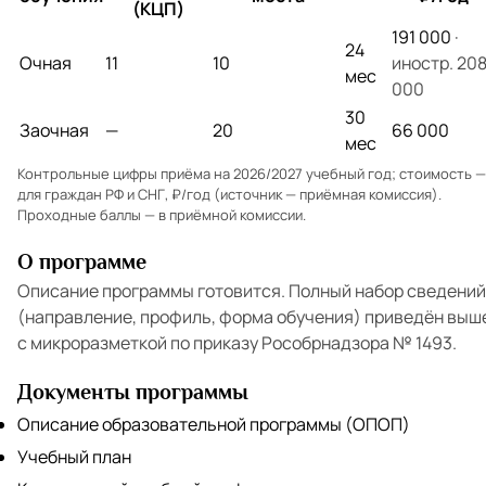
(КЦП)
191 000
·
24
Очная
11
10
иностр. 20
мес
000
30
Заочная
—
20
66 000
мес
Контрольные цифры приёма на 2026/2027 учебный год; стоимость —
для граждан РФ и СНГ, ₽/год (источник — приёмная комиссия).
Проходные баллы — в
приёмной комиссии
.
О программе
Описание программы готовится. Полный набор сведений
(направление, профиль, форма обучения) приведён выш
с микроразметкой по приказу Рособрнадзора № 1493.
Документы программы
Описание образовательной программы (ОПОП)
Учебный план