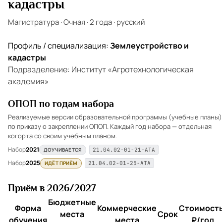
кадастры
Магистратура
·
Очная
·
2 года
·
русский
Профиль / специализация:
Землеустройство и
кадастры
Подразделение: Институт «Агротехнологическая
академия»
ОПОП по годам набора
Реализуемые версии образовательной программы (учебные планы)
по приказу о закреплении ОПОП. Каждый год набора — отдельная
когорта со своим учебным планом.
Набор
2021
ДОУЧИВАЕТСЯ
21.04.02-01-21-АТА
Набор
2025
ИДЁТ ПРИЁМ
21.04.02-01-25-АТА
Приём в 2026/2027
Бюджетные
Форма
Коммерческие
Стоимость
места
Срок
обучения
места
₽/год