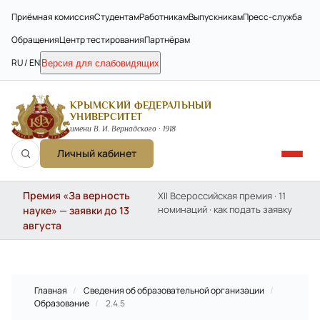
Приёмная комиссия
Студентам
Работникам
Выпускникам
Пресс-служба
Обращения
Центр тестирования
Партнёрам
RU / EN
Версия для слабовидящих
КРЫМСКИЙ ФЕДЕРАЛЬНЫЙ
УНИВЕРСИТЕТ
имени В. И. Вернадского · 1918
Личный кабинет
Премия «За верность
XII Всероссийская премия · 11
номинаций · как подать заявку
науке» — заявки до 13
августа
Главная
/
Сведения об образовательной организации
/
Образование
/
2.4.5