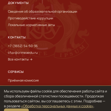
ДОКУМЕНТЫ
Сведения об образовательной организации
Противодействие коррупции
Локальные нормативные акты
КОНТАКТЫ
+7 (3652) 54-50-36
cfuv@crimeaedu.ru
Все контакты →
СЕРВИСЫ
Приёмная комиссия
Пресс-служба
Мы используем файлы cookie для обеспечения работы сайта и
International
сбора обезличенной статистики посещаемости. Продолжая
пользоваться сайтом, вы соглашаетесь с этим. Подробнее —
в разделе
«Обработка персональных данных и cookie»
.
© 1918–2026 ФГАОУ ВО «КФУ им. В. И. Вернадского»