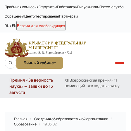
Приёмная комиссия
Студентам
Работникам
Выпускникам
Пресс-служба
Обращения
Центр тестирования
Партнёрам
RU / EN
Версия для слабовидящих
КРЫМСКИЙ ФЕДЕРАЛЬНЫЙ
УНИВЕРСИТЕТ
имени В. И. Вернадского · 1918
Личный кабинет
Премия «За верность
XII Всероссийская премия · 11
номинаций · как подать заявку
науке» — заявки до 13
августа
Главная
/
Сведения об образовательной организации
/
Образование
/
19.03.02