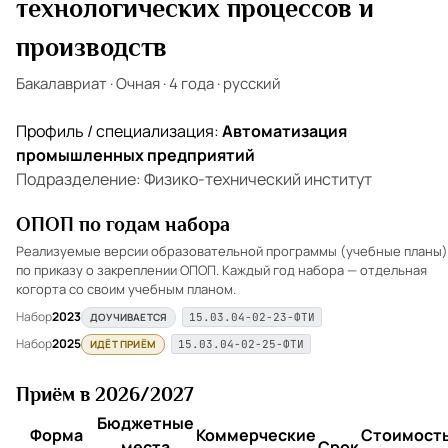
технологических процессов и
производств
Бакалавриат
·
Очная
·
4 года
·
русский
Профиль / специализация:
Автоматизация
промышленных предприятий
Подразделение: Физико-технический институт
ОПОП по годам набора
Реализуемые версии образовательной программы (учебные планы)
по приказу о закреплении ОПОП. Каждый год набора — отдельная
когорта со своим учебным планом.
Набор
2023
ДОУЧИВАЕТСЯ
15.03.04-02-23-ФТИ
Набор
2025
ИДЁТ ПРИЁМ
15.03.04-02-25-ФТИ
Приём в 2026/2027
Бюджетные
Форма
Коммерческие
Стоимость
места
Срок