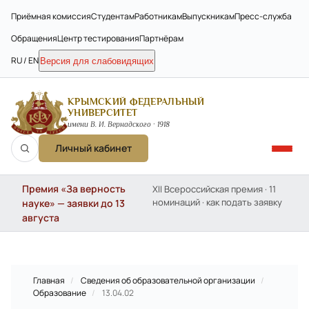
Приёмная комиссия
Студентам
Работникам
Выпускникам
Пресс-служба
Обращения
Центр тестирования
Партнёрам
RU / EN
Версия для слабовидящих
КРЫМСКИЙ ФЕДЕРАЛЬНЫЙ
УНИВЕРСИТЕТ
имени В. И. Вернадского · 1918
Личный кабинет
Премия «За верность
XII Всероссийская премия · 11
номинаций · как подать заявку
науке» — заявки до 13
августа
Главная
/
Сведения об образовательной организации
/
Образование
/
13.04.02