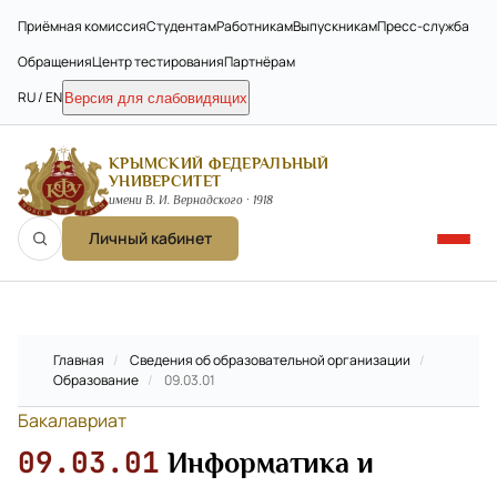
Приёмная комиссия
Студентам
Работникам
Выпускникам
Пресс-служба
Обращения
Центр тестирования
Партнёрам
RU / EN
Версия для слабовидящих
КРЫМСКИЙ ФЕДЕРАЛЬНЫЙ
УНИВЕРСИТЕТ
имени В. И. Вернадского · 1918
Личный кабинет
Главная
/
Сведения об образовательной организации
/
Образование
/
09.03.01
Бакалавриат
09.03.01
Информатика и