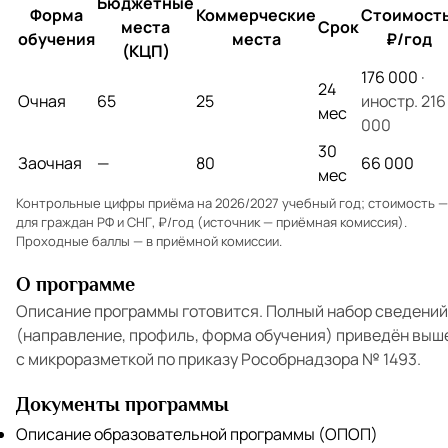
Бюджетные
Форма
Коммерческие
Стоимость
места
Срок
обучения
места
₽/год
(КЦП)
176 000
·
24
Очная
65
25
иностр. 216
мес
000
30
Заочная
—
80
66 000
мес
Контрольные цифры приёма на 2026/2027 учебный год; стоимость —
для граждан РФ и СНГ, ₽/год (источник — приёмная комиссия).
Проходные баллы — в
приёмной комиссии
.
О программе
Описание программы готовится. Полный набор сведений
(направление, профиль, форма обучения) приведён выш
с микроразметкой по приказу Рособрнадзора № 1493.
Документы программы
Описание образовательной программы (ОПОП)