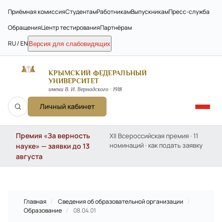
Приёмная комиссия
Студентам
Работникам
Выпускникам
Пресс-служба
Обращения
Центр тестирования
Партнёрам
RU / EN
Версия для слабовидящих
КРЫМСКИЙ ФЕДЕРАЛЬНЫЙ
УНИВЕРСИТЕТ
имени В. И. Вернадского · 1918
Личный кабинет
Премия «За верность
XII Всероссийская премия · 11
номинаций · как подать заявку
науке» — заявки до 13
августа
Главная
/
Сведения об образовательной организации
/
Образование
/
08.04.01