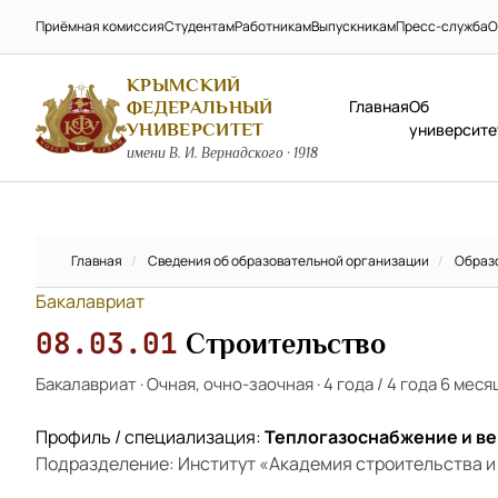
Приёмная комиссия
Студентам
Работникам
Выпускникам
Пресс-служба
О
КРЫМСКИЙ
Главная
Об
ФЕДЕРАЛЬНЫЙ
УНИВЕРСИТЕТ
университе
имени В. И. Вернадского · 1918
Главная
/
Сведения об образовательной организации
/
Образ
Бакалавриат
08.03.01
Строительство
Бакалавриат
·
Очная, очно-заочная
·
4 года / 4 года 6 меся
Профиль / специализация:
Теплогазоснабжение и в
Подразделение: Институт «Академия строительства и