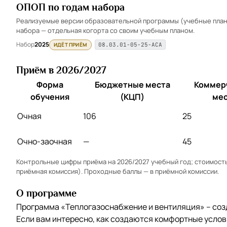
ОПОП по годам набора
Реализуемые версии образовательной программы (учебные планы
набора — отдельная когорта со своим учебным планом.
Набор
2025
ИДЁТ ПРИЁМ
08.03.01-05-25-АСА
Приём в 2026/2027
Форма
Бюджетные места
Коммер
обучения
(КЦП)
мес
Очная
106
25
Очно-заочная
—
45
Контрольные цифры приёма на 2026/2027 учебный год; стоимость 
приёмная комиссия). Проходные баллы — в
приёмной комиссии
.
О программе
Программа «Теплогазоснабжение и вентиляция» – соз
Если вам интересно, как создаются комфортные услови