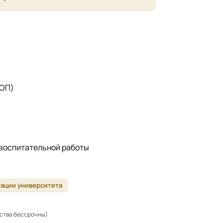
 ОП)
 воспитательной работы
тации университета
ьства бессрочны)