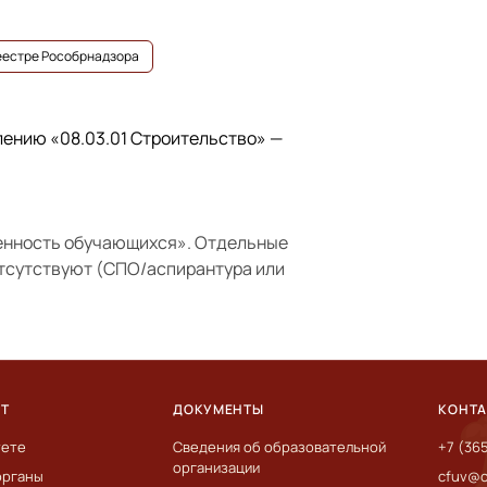
реестре Рособрнадзора
влению
«08.03.01 Строительство»
—
енность обучающихся»
. Отдельные
отсутствуют (СПО/аспирантура или
ЕТ
ДОКУМЕНТЫ
КОНТ
тете
Сведения об образовательной
+7 (36
организации
органы
cfuv@c