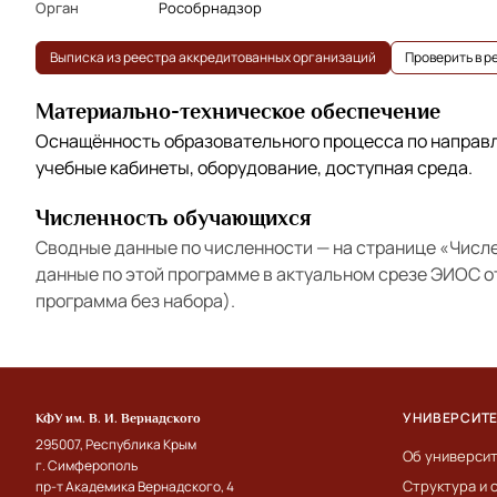
Орган
Рособрнадзор
Выписка из реестра аккредитованных организаций
Проверить в 
Материально-техническое обеспечение
Оснащённость образовательного процесса по напра
учебные кабинеты, оборудование, доступная среда.
Численность обучающихся
Сводные данные по численности — на странице
«Числ
данные по этой программе в актуальном срезе ЭИОС 
программа без набора).
УНИВЕРСИТ
КФУ им. В. И. Вернадского
295007, Республика Крым
Об универси
г. Симферополь
Структура и 
пр-т Академика Вернадского, 4