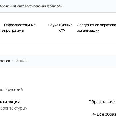
бращения
Центр тестирования
Партнёрам
Образовательные
Наука
Жизнь в
Сведения об образов
те
программы
КФУ
организации
ование
/
08.03.01
цев
·
русский
ентиляция
Образование
 архитектуры»
← Все обра