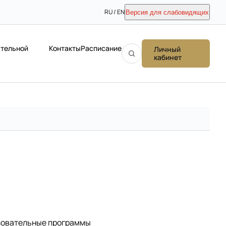
RU / EN
Версия для слабовидящих
ательной
Контакты
Расписание
Личный
кабинет
зовательные программы