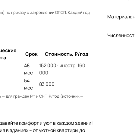
) по приказу о закреплении ОПОП. Каждый год
Материальн
Численност
ческие
Срок
Стоимость, ₽/год
та
48
152 000
· иностр. 160
мес
000
54
83 000
мес
— для граждан РФ и СНГ, ₽/год (источник —
давайте комфорт и уют в каждом здании!
я в зданиях – от уютной квартиры до