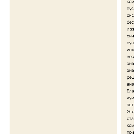
ком
пус
сис
бес
и ж
они
пун
инж
вос
эне
эне
реш
вне
Бла
«ум
авт
Это
ста
ком
при