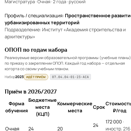
Магистратура
·
Очная
·
2 года
·
русский
Профиль / специализация:
Пространственное развити
урбанизированных территорий
Подразделение: Институт «Академия строительства и
архитектуры»
ОПОП по годам набора
Реализуемые версии образовательной программы (учебные планы)
по приказу о закреплении ОПОП. Каждый год набора — отдельная
когорта со своим учебным планом.
Набор
2023
ИДЁТ ПРИЁМ
07.04.04-01-23-АСА
Приём в 2026/2027
Бюджетные
Форма
Коммерческие
Стоимость
места
Срок
обучения
места
₽/год
(КЦП)
172 000
·
24
Очная
24
20
иностр. 216