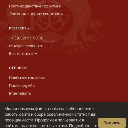
Противодействие коррупции
Локальные нормативные акты
КОНТАКТЫ
+7 (3652) 54-50-36
cfuv@crimeaedu.ru
Все контакты →
СЕРВИСЫ
Приёмная комиссия
Пресс-служба
International
Мы используем файлы cookie для обеспечения
© 1918–2026 ФГАОУ ВО «КФУ им. В. И. Вернадского»
работы сайта и сбора обезличенной статистики
Обработка персональных данных и cookie
посещаемости. Продолжая пользоваться
Принять
сайтом, вы соглашаетесь с этим. Подробнее — в