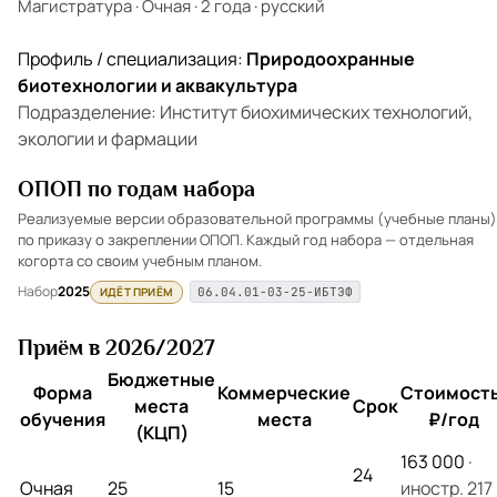
Магистратура
·
Очная
·
2 года
·
русский
Профиль / специализация:
Природоохранные
биотехнологии и аквакультура
Подразделение: Институт биохимических технологий,
экологии и фармации
ОПОП по годам набора
Реализуемые версии образовательной программы (учебные планы)
по приказу о закреплении ОПОП. Каждый год набора — отдельная
когорта со своим учебным планом.
Набор
2025
ИДЁТ ПРИЁМ
06.04.01-03-25-ИБТЭФ
Приём в 2026/2027
Бюджетные
Форма
Коммерческие
Стоимость
места
Срок
обучения
места
₽/год
(КЦП)
163 000
·
24
Очная
25
15
иностр. 217