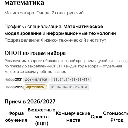
математика
Магистратура
·
Очная
·
2 года
·
русский
Профиль / специализация:
Математическое
моделирование и информационные технологии
Подразделение: Физико-технический институт
ОПОП по годам набора
Реализуемые версии образовательной программы (учебные планы)
по приказу о закреплении ОПОП. Каждый год набора — отдельная
когорта со своим учебным планом.
Набор
2021
ДОУЧИВАЕТСЯ
01.04.04-01-21-ФТИ
Набор
2025
ИДЁТ ПРИЁМ
01.04.04-01-25-ФТИ
Приём в 2026/2027
Бюджетные
Форма
Коммерческие
Стоимость
места
Срок
обучения
места
₽/год
(КЦП)