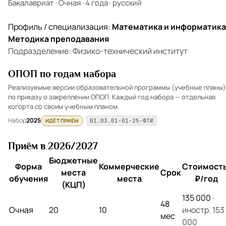
Бакалавриат
·
Очная
·
4 года
·
русский
Профиль / специализация:
Математика и информатика
Методика преподавания
Подразделение: Физико-технический институт
ОПОП по годам набора
Реализуемые версии образовательной программы (учебные планы)
по приказу о закреплении ОПОП. Каждый год набора — отдельная
когорта со своим учебным планом.
Набор
2025
ИДЁТ ПРИЁМ
01.03.01-01-25-ФТИ
Приём в 2026/2027
Бюджетные
Форма
Коммерческие
Стоимость
места
Срок
обучения
места
₽/год
(КЦП)
135 000
·
48
Очная
20
10
иностр. 153
мес
000