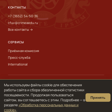
КОНТАКТЫ
+7 (3652) 54-50-36
cfuv@crimeaedu.ru
Все контакты →
СЕРВИСЫ
Приёмная комиссия
Пресс-служба
International
© 1918–2026 ФГАОУ ВО «КФУ им. В. И. Вернадского»
Мы используем файлы cookie для обеспечения
Обработка персональных данных и cookie
работы сайта и сбора обезличенной статистики
посещаемости. Продолжая пользоваться
Принять
сайтом, вы соглашаетесь с этим. Подробнее — в
разделе
«Обработка персональных данных и
cookie»
.