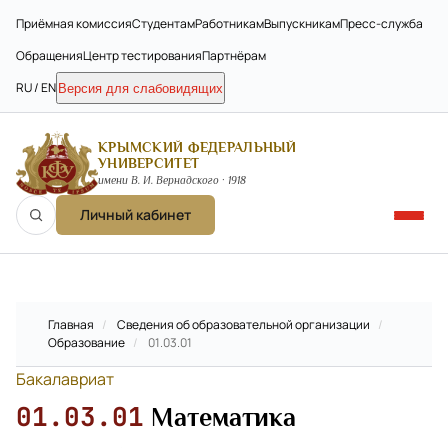
Приёмная комиссия
Студентам
Работникам
Выпускникам
Пресс-служба
Обращения
Центр тестирования
Партнёрам
RU / EN
Версия для слабовидящих
КРЫМСКИЙ ФЕДЕРАЛЬНЫЙ
УНИВЕРСИТЕТ
имени В. И. Вернадского · 1918
Личный кабинет
Главная
/
Сведения об образовательной организации
/
Образование
/
01.03.01
Бакалавриат
01.03.01
Математика