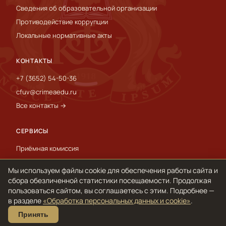
Сведения об образовательной организации
Противодействие коррупции
Локальные нормативные акты
КОНТАКТЫ
+7 (3652) 54-50-36
cfuv@crimeaedu.ru
Все контакты →
СЕРВИСЫ
Приёмная комиссия
Пресс-служба
Мы используем файлы cookie для обеспечения работы сайта и
International
сбора обезличенной статистики посещаемости. Продолжая
пользоваться сайтом, вы соглашаетесь с этим. Подробнее —
в разделе
«Обработка персональных данных и cookie»
.
© 1918–2026 ФГАОУ ВО «КФУ им. В. И. Вернадского»
Принять
Обработка персональных данных и cookie