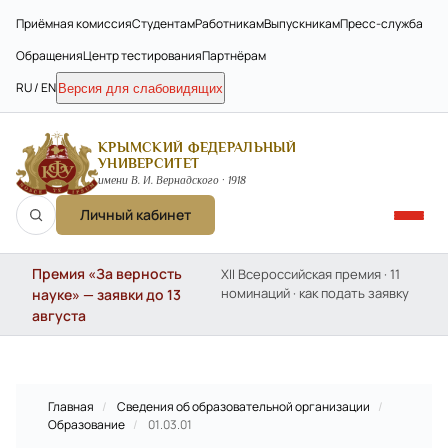
Приёмная комиссия
Студентам
Работникам
Выпускникам
Пресс-служба
Обращения
Центр тестирования
Партнёрам
RU / EN
Версия для слабовидящих
КРЫМСКИЙ ФЕДЕРАЛЬНЫЙ
УНИВЕРСИТЕТ
имени В. И. Вернадского · 1918
Личный кабинет
Премия «За верность
XII Всероссийская премия · 11
номинаций · как подать заявку
науке» — заявки до 13
августа
Главная
/
Сведения об образовательной организации
/
Образование
/
01.03.01