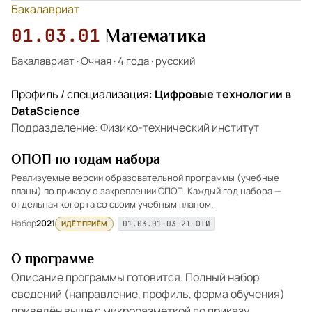
Бакалавриат
01.03.01
Математика
Бакалавриат
·
Очная
·
4 года
·
русский
Профиль / специализация:
Цифровые технологии в
DataScienсe
Подразделение: Физико-технический институт
ОПОП по годам набора
Реализуемые версии образовательной программы (учебные
планы) по приказу о закреплении ОПОП. Каждый год набора —
отдельная когорта со своим учебным планом.
Набор
2021
ИДЁТ ПРИЁМ
01.03.01-03-21-ФТИ
О программе
Описание программы готовится. Полный набор
сведений (направление, профиль, форма обучения)
приведён выше с микроразметкой по приказу