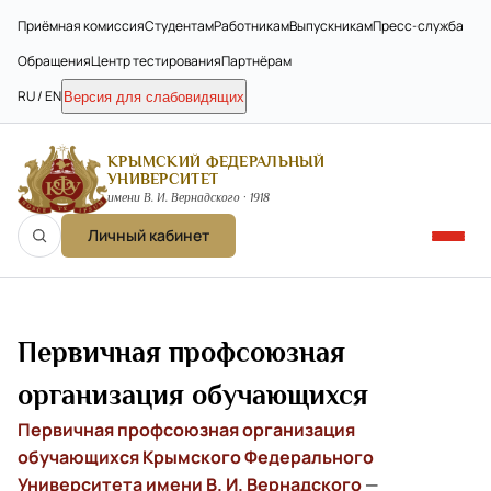
Приёмная комиссия
Студентам
Работникам
Выпускникам
Пресс-служба
Обращения
Центр тестирования
Партнёрам
RU / EN
Версия для слабовидящих
КРЫМСКИЙ ФЕДЕРАЛЬНЫЙ
УНИВЕРСИТЕТ
имени В. И. Вернадского · 1918
Личный кабинет
Первичная профсоюзная
организация обучающихся
Первичная профсоюзная организация
обучающихся Крымского Федерального
Университета имени В. И. Вернадского
—