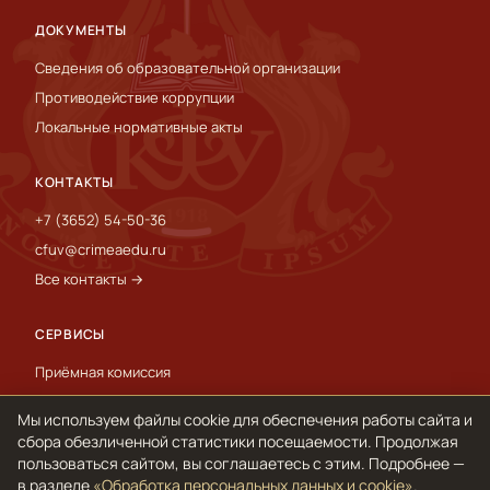
ДОКУМЕНТЫ
Сведения об образовательной организации
Противодействие коррупции
Локальные нормативные акты
КОНТАКТЫ
+7 (3652) 54-50-36
cfuv@crimeaedu.ru
Все контакты →
СЕРВИСЫ
Приёмная комиссия
Пресс-служба
Мы используем файлы cookie для обеспечения работы сайта и
International
сбора обезличенной статистики посещаемости. Продолжая
пользоваться сайтом, вы соглашаетесь с этим. Подробнее —
в разделе
«Обработка персональных данных и cookie»
.