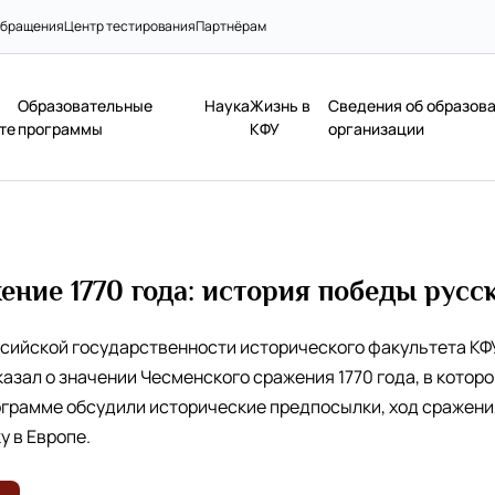
бращения
Центр тестирования
Партнёрам
Образовательные
Наука
Жизнь в
Сведения об образов
те
программы
КФУ
организации
ение 1770 года: история победы русс
ийской государственности исторического факультета КФУ 
зал о значении Чесменского сражения 1770 года, в котор
ограмме обсудили исторические предпосылки, ход сражения
 в Европе.