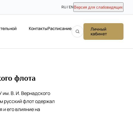
RU / EN
Версия для слабовидящих
ательной
Контакты
Расписание
Личный
кабинет
кого флота
им. В. И. Вернадского
ом русский флот одержал
 и его влияние на