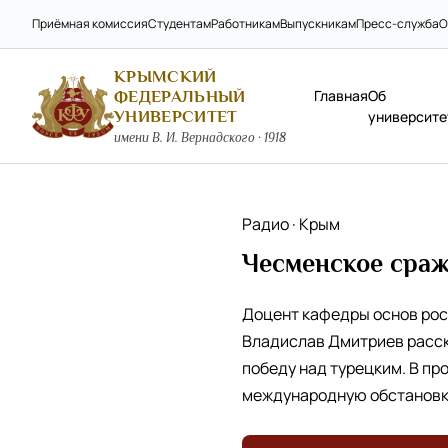
Приёмная комиссия
Студентам
Работникам
Выпускникам
Пресс-служба
О
КРЫМСКИЙ
Главная
Об
ФЕДЕРАЛЬНЫЙ
УНИВЕРСИТЕТ
университе
имени В. И. Вернадского · 1918
Радио · Крым
Чесменское сраж
Доцент кафедры основ росс
Владислав Дмитриев расска
победу над турецким. В пр
международную обстановку