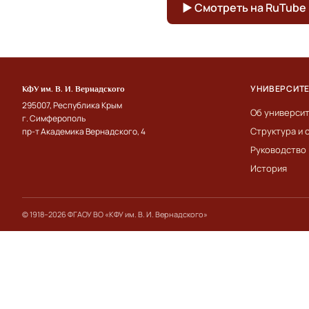
▶ Смотреть на RuTube
УНИВЕРСИТ
КФУ им. В. И. Вернадского
295007, Республика Крым
Об универси
г. Симферополь
Структура и 
пр-т Академика Вернадского, 4
Руководство
История
© 1918–2026 ФГАОУ ВО «КФУ им. В. И. Вернадского»