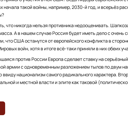
ах начала такой войны, например, 2030-й год, и всерьёз ра
ы?
ть, что никогда нельзя противника недооценивать. Шапкоз
масса. А в нашем случае Россия будет иметь дело с очень
и, что США останутся от европейского конфликта в стороне
ировых войн, хотя в итоге всё-таки приняли в них обеих уча
шаяся против России Европа сделает ставку на серьёзный
ой армии с одновременным разложением тылов по двум на
ю ввиду национализм самого радикального характера. Вто
альной и местной власти и элите как таковой (политическо