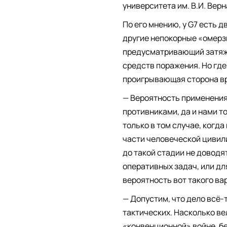
университета им. В.И. Вер
По его мнению, у G7 есть 
другие непокорные «омерз
предусматривающий затяж
средств поражения. Но где
проигрывающая сторона вр
— Вероятность применения
противниками, да и нами то
только в том случае, когда
части человеческой цивил
до такой стадии не доводя
оперативных задач, или д
вероятность вот такого в
— Допустим, что дело всё-
тактических. Насколько в
«конвенционной» войне, бе