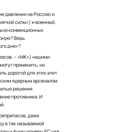
ие давления на Россию и
ягкой силы») и военный,
ьно конвенционных
ерную? Ведь
ого дня»?
пасов. – «МК») нашими
 могут применить, но
ель дорогой для этих элит
еским ядерным арсеналом
 целью решения
ение противника. И
й.
боеприпасов, даже
ду в так называемой
тран и функционеры ЕС уже