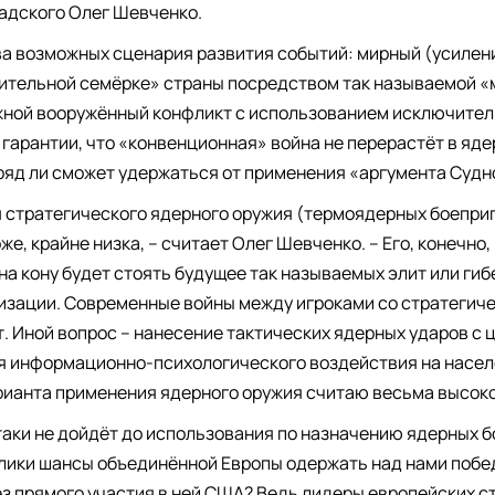
надского Олег Шевченко.
два возможных сценария развития событий: мирный (усилен
ительной семёрке» страны посредством так называемой «м
ной вооружённый конфликт с использованием исключител
 гарантии, что «конвенционная» война не перерастёт в яд
яд ли сможет удержаться от применения «аргумента Судн
 стратегического ядерного оружия (термоядерных боепри
же, крайне низка, – считает Олег Шевченко. – Его, конечно,
 на кону будет стоять будущее так называемых элит или гиб
изации. Современные войны между игроками со стратегич
т. Иной вопрос – нанесение тактических ядерных ударов с
ля информационно-психологического воздействия на насел
арианта применения ядерного оружия считаю весьма высоко
таки не дойдёт до использования по назначению ядерных 
елики шансы объединённой Европы одержать над нами побе
з прямого участия в ней США? Ведь лидеры европейских с