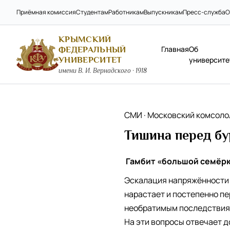
Приёмная комиссия
Студентам
Работникам
Выпускникам
Пресс-служба
О
КРЫМСКИЙ
Главная
Об
ФЕДЕРАЛЬНЫЙ
УНИВЕРСИТЕТ
университе
имени В. И. Вернадского · 1918
СМИ · Московский комсол
Тишина перед бу
Гамбит «большой семёрк
Эскалация напряжённости 
нарастает и постепенно п
необратимым последствиям.
На эти вопросы отвечает 