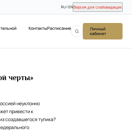
RU / EN
Версия для слабовидящих
ательной
Контакты
Расписание
Личный
кабинет
ой черты»
Россией неуклонно
жет привести к
 из создавшегося тупика?
федерального