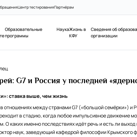
бращения
Центр тестирования
Партнёрам
Образовательные
Наука
Жизнь в
Сведения об образов
те
программы
КФУ
организации
олец
рей: G7 и Россия у последней «ядерн
и»: ставка выше, чем жизнь
в отношениях между странами G7 («большой семёрки») и 
ереходит в стадию, когда любое импульсивное движение мо
 О каких именно последствиях идёт речь и есть ли выход
доктор наук, заведующий кафедрой философии Крымского 