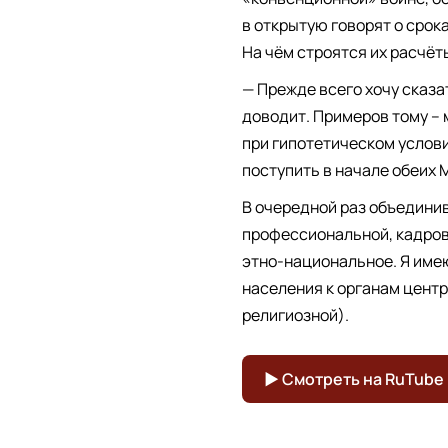
в открытую говорят о срок
На чём строятся их расчёт
— Прежде всего хочу сказа
доводит. Примеров тому – 
при гипотетическом услови
поступить в начале обеих М
В очередной раз объединив
профессиональной, кадров
этно-национальное. Я име
населения к органам центр
религиозной).
▶ Смотреть на RuTube