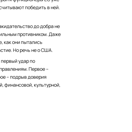
ссчитывают победить в ней.
акидательство до добра не
 сильным противником. Даже
, как они пытались
стие. Но речь не о США.
 первый удар по
правлениям. Первое –
рое – подрыв доверия
й, финансовой, культурной,