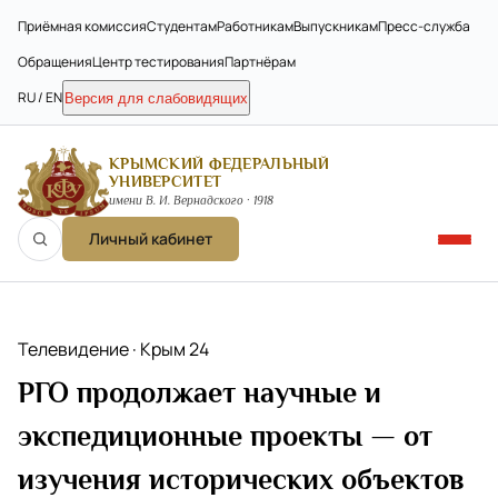
Приёмная комиссия
Студентам
Работникам
Выпускникам
Пресс-служба
Обращения
Центр тестирования
Партнёрам
RU / EN
Версия для слабовидящих
КРЫМСКИЙ ФЕДЕРАЛЬНЫЙ
УНИВЕРСИТЕТ
имени В. И. Вернадского · 1918
Личный кабинет
Телевидение · Крым 24
РГО продолжает научные и
экспедиционные проекты — от
изучения исторических объектов