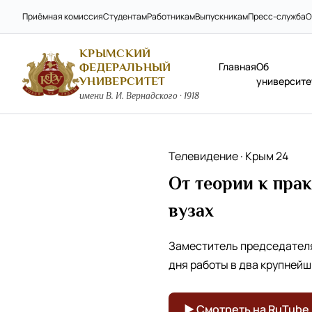
Приёмная комиссия
Студентам
Работникам
Выпускникам
Пресс-служба
О
КРЫМСКИЙ
Главная
Об
ФЕДЕРАЛЬНЫЙ
УНИВЕРСИТЕТ
университе
имени В. И. Вернадского · 1918
Телевидение · Крым 24
От теории к пра
вузах
Заместитель председателя 
дня работы в два крупнейш
▶ Смотреть на RuTube