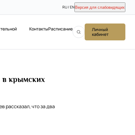
RU / EN
Версия для слабовидящих
ательной
Контакты
Расписание
Личный
кабинет
а в крымских
в рассказал, что за два