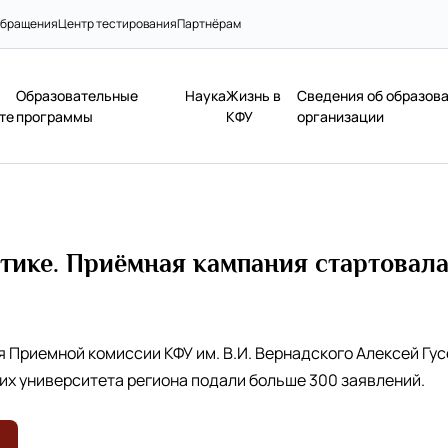
бращения
Центр тестирования
Партнёрам
Образовательные
Наука
Жизнь в
Сведения об образов
те
программы
КФУ
организации
ктике. Приёмная кампания стартовал
Приемной комиссии КФУ им. В.И. Вернадского Алексей Гусе
их университета региона подали больше 300 заявлений.