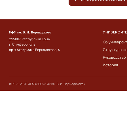
УНИВЕРСИТ
КФУ им. В. И. Вернадского
295007, Республика Крым
Об универси
г. Симферополь
Структура и 
пр-т Академика Вернадского, 4
Руководство
История
© 1918–2026 ФГАОУ ВО «КФУ им. В. И. Вернадского»