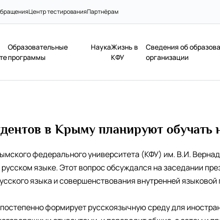
бращения
Центр тестирования
Партнёрам
Образовательные
Наука
Жизнь в
Сведения об образов
те
программы
КФУ
организации
дентов в Крыму планируют обучать 
ымского федерального университета (КФУ) им. В.И. Верна
 русском языке. Этот вопрос обсуждался на заседании пр
усского языка и совершенствования внутренней языковой п
 постепенно формирует русскоязычную среду для иностран