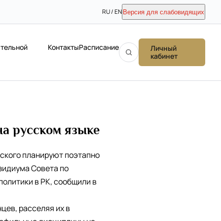
RU / EN
Версия для слабовидящих
ательной
Контакты
Расписание
Личный
кабинет
на русском языке
дского планируют поэтапно
езидиума Совета по
олитики в РК, сообщили в
цев, расселяя их в