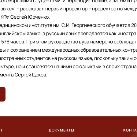
коговорящими студентами, и переводит общие, а затем и 
зыке», – рассказал первый проректор – проректор по меж
КФУ Сергей Юрченко.
Медицинском институте им. С.И. Георгиевского обучается 2
английском языке, а русский язык преподается как иностр
 576 часов. При этом руководство вуза намерено соблюда
ды и сохранением международных образовательных контра
остранных студентов на русском языке, поскольку таким о
ьтуре, но и становятся нашими союзниками в своих страна
мента Сергей Цеков.
ЕТ
ДОКУМЕНТЫ
КОНТ