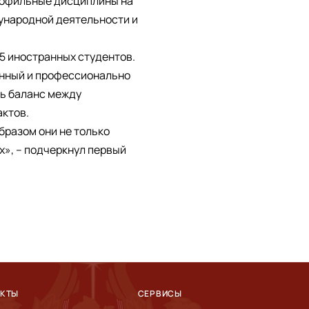
профильные дисциплины на
дународной деятельности и
85 иностранных студентов.
анный и профессионально
ть баланс между
ктов.
бразом они не только
х», – подчеркнул первый
АКТЫ
СЕРВИСЫ