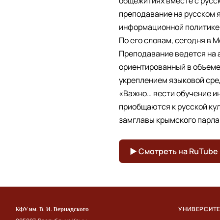
общежитиях вместе с русс
преподавание на русском я
информационной политике 
По его словам, сегодня в 
Преподавание ведется на 
ориентированный в объеме
укреплением языковой сре
«Важно… вести обучение ин
приобщаются к русской кул
замглавы крымского парла
▶ Смотреть на RuTube
УНИВЕРСИТ
КФУ им. В. И. Вернадского