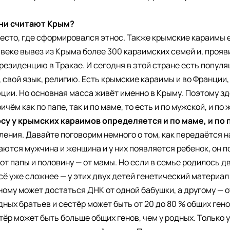
они считают Крым?
место, где сформировался этнос. Также крымские караимы е
V веке вывез из Крыма более 300 караимских семей и, прояв
резиденцию в Тракае. И сегодня в этой стране есть попул
, свой язык, религию. Есть крымские караимы и во Франции
ции. Но основная масса живёт именно в Крыму. Поэтому з
чём как по папе, так и по маме, то есть и по мужской, и по 
су у крымских караимов определяется и по маме, и по 
еления. Давайте поговорим немного о том, как передаётся
ются мужчина и женщина и у них появляется ребенок, он п
т папы и половину — от мамы. Но если в семье родилось дв
ё уже сложнее — у этих двух детей генетический материал
ному может достаться ДНК от одной бабушки, а другому — о
ных братьев и сестёр может быть от 20 до 80 % общих генов
ёр может быть больше общих генов, чем у родных. Только