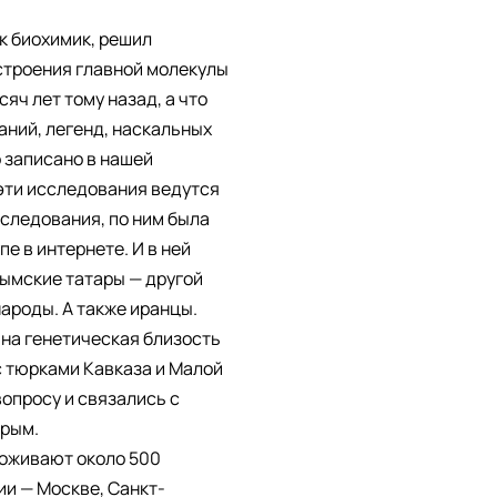
к биохимик, решил
строения главной молекулы
яч лет тому назад, а что
даний, легенд, наскальных
о записано в нашей
 эти исследования ведутся
сследования, по ним была
е в интернете. И в ней
рымские татары — другой
народы. А также иранцы.
на генетическая близость
с тюрками Кавказа и Малой
опросу и связались с
Крым.
роживают около 500
ии — Москве, Санкт-