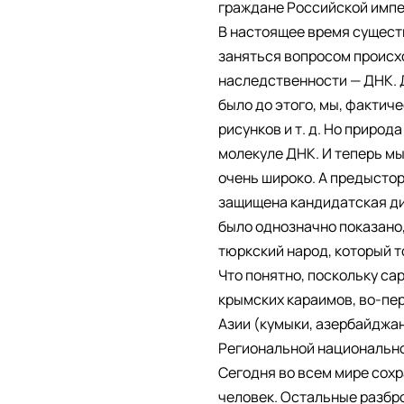
граждане Российской импер
В настоящее время существ
заняться вопросом происх
наследственности — ДНК. Д
было до этого, мы, фактиче
рисунков и т. д. Но приро
молекуле ДНК. И теперь мы
очень широко. А предыстор
защищена кандидатская дисс
было однозначно показано
тюркский народ, который т
Что понятно, поскольку с
крымских караимов, во-пер
Азии (кумыки, азербайджан
Региональной национально
Сегодня во всем мире сохр
человек. Остальные разбро