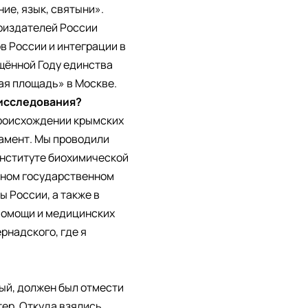
ие, язык, святыни».
оиздателей России
в России и интеграции в
щённой Году единства
ная площадь» в Москве.
 исследования?
 происхождении крымских
дамент. Мы проводили
Институте биохимической
авном государственном
 России, а также в
помощи и медицинских
рнадского, где я
ый, должен был отмести
ер. Откуда взялись