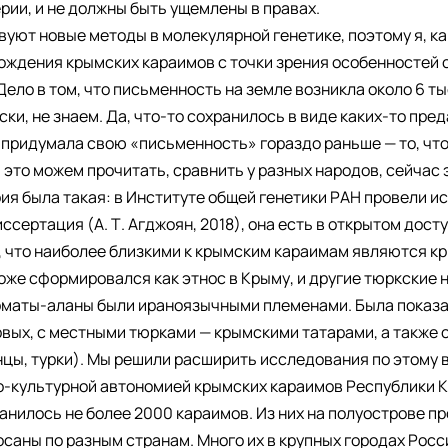
ии, и не должны быть ущемлены в правах.
уют новые методы в молекулярной генетике, поэтому я, ка
ождения крымских караимов с точки зрения особенностей 
ело в том, что письменность на земле возникла около 6 тыс
ски, не знаем. Да, что-то сохранилось в виде каких-то пре
да придумала свою «письменность» гораздо раньше — то, чт
 это можем прочитать, сравнить у разных народов, сейчас
ия была такая: в Институте общей генетики РАН провели и
ертация (А. Т. Агджоян, 2018), она есть в открытом доступ
, что наиболее близкими к крымским караимам являются к
оже сформировался как этнос в Крыму, и другие тюркские 
арматы-аланы были ираноязычными племенами. Была показа
вых, с местными тюрками — крымскими татарами, а также 
цы, турки). Мы решили расширить исследования по этому в
-культурной автономией крымских караимов Республики 
анилось не более 2000 караимов. Из них на полуострове п
саны по разным странам. Много их в крупных городах Росс