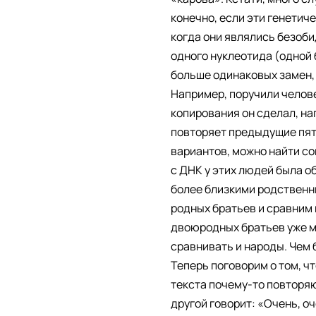
конечно, если эти генетич
когда они являлись безоби
одного нуклеотида (одной 
больше одинаковых замен, 
Например, поручили челове
копирования он сделал, нап
повторяет предыдущие пять
вариантов, можно найти со
с ДНК у этих людей была о
более близкими родственни
родных братьев и сравним 
двоюродных братьев уже мо
сравнивать и народы. Чем 
Теперь поговорим о том, ч
текста почему-то повторяю
другой говорит: «Очень, оч