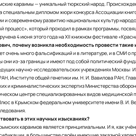
ские караимы — уникальный тюркский народ. Происхожден
а специальным дипломом жюри конкурса Ассоциации книг
ии и современному развитию национальных культур народо
й процесс», который проходил в рамках программы, посвя
ручена 4 июня этого года на XII книжном фестивале «Крас
ович, почему возникла необходимость провести такие
ует очень много фальсификаций и в литературе, и в СМИ о
ы они из-за границы и имеют под собой политический фун
едущих научно-исследовательских учреждениях Москвы: 
 РАН, Институте общей генетики им. Н. И. Вавилова РАН, Гл
их и криминалистических экспертиз Министерства обороны
ическом центре специализированных видов медицинской 
люс в Крымском федеральном университете имени В. И. Ве
следования.
твовать в этих научных изысканиях?
рымских караимов является принципиальным. И я, как учён
ификации, в большинстве своём имеющие заказной характ