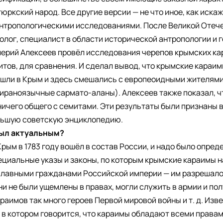
юркский народ. Все другие версии — не что иное, как искаж
антропологическими исследованиями. После Великой Отеч
еолог, специалист в области исторической антропологии и
ерий Алексеев провёл исследования черепов крымских кар
митов, для сравнения. И сделал вывод, что крымские караи
ишли в Крым и здесь смешались с европеоидными жителям
ираноязычные сармато-аланы). Алексеев также показал, ч
чего общего с семитами. Эти результаты были признаны в
льшую советскую энциклопедию.
был актуальным?
Крым в 1783 году вошёл в состав России, и надо было опред
ециальные указы и законы, по которым крымские караимы 
славными гражданами Российской империи — им разрешало
и не были ущемлены в правах, могли служить в армии и по
аимов так много героев Первой мировой войны и т. д. Изв
в котором говорится, что караимы обладают всеми правам