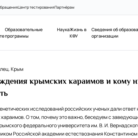
бращения
Центр тестирования
Партнёрам
Образовательные
Наука
Жизнь в
Сведения об образов
те
программы
КФУ
организации
лец. Крым
ждения крымских караимов и кому н
ть
енетических исследований российских ученых дали ответ
 караимов. О том, почему это важно, беседуем с заведую
рымского федерального университета им. В. И. Вернадског
миком Российской академии естествознания Константином