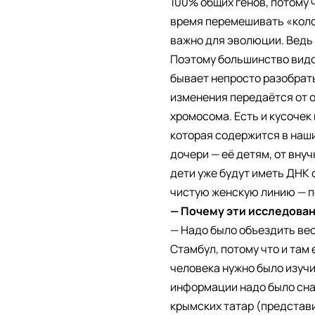
100% общих генов, потому 
время перемешивать «коло
важно для эволюции. Ведь 
Поэтому большинство видо
бывает непросто разобрать
изменения передаётся от отц
хромосома. Есть и кусочек
которая содержится в наши
дочери — её детям, от внуч
дети уже будут иметь ДНК 
чистую женскую линию — по
— Почему эти исследован
— Надо было объездить вес
Стамбул, потому что и там
человека нужно было изуч
информации надо было снач
крымских татар (представи