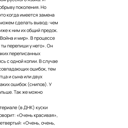
 обрыву поколения. Но
это когда имеется замена
 можем сделать вывод: чем
же к ним их общий предок.
Война и мир». В процессе
 ты перепиши у него». Он
таких переписанных
ь с одной копии. В случае
 совпадающих ошибок, тем
тца и сына или двух
аких ошибок (снипов). У
ольше. Так же можно
териале (в ДНК) куски
говорит: «Очень красивая»,
четвертый: «Очень, очень,