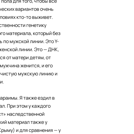
пола для того, чтобы всё
ческих вариантов очень
ловиях кто-то выживет.
ственности генетику
го материала, который без
ть по мужской линии. Это Y-
женской линии. Это — ДНК,
я от матери детям, от
 мужчина женится, и его
ть чистую мужскую линию и
и.
араимы. Я также ездил в
ал. При этом у каждого
ст» наследственной
кий материал также у
рыму) и для сравнения — у