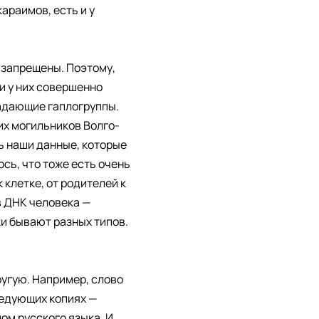
араимов, есть и у
 запрещены. Поэтому,
и у них совершенно
адающие гаплогруппы.
их могильников Волго-
ть наши данные, которые
сь, что тоже есть очень
клетке, от родителей к
в ДНК человека —
ки бывают разных типов.
ругую. Например, слово
следующих копиях —
ом русского языка. И