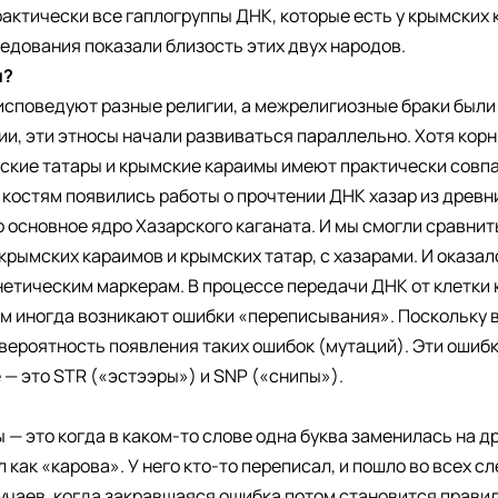
рактически все гаплогруппы ДНК, которые есть у крымских к
едования показали близость этих двух народов.
ы?
 исповедуют разные религии, а межрелигиозные браки были
ии, эти этносы начали развиваться параллельно. Хотя корн
ские татары и крымские караимы имеют практически совп
костям появились работы о прочтении ДНК хазар из древн
о основное ядро Хазарского каганата. И мы смогли сравни
крымских караимов и крымских татар, с хазарами. И оказало
етическим маркерам. В процессе передачи ДНК от клетки к 
ам иногда возникают ошибки «переписывания». Поскольку 
вероятность появления таких ошибок (мутаций). Эти ошиб
— это STR («эстээры») и SNP («снипы»).
ы — это когда в каком-то слове одна буква заменилась на д
 как «карова». У него кто-то переписал, и пошло во всех 
лучаев, когда закравшаяся ошибка потом становится правил