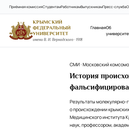
Приёмная комиссия
Студентам
Работникам
Выпускникам
Пресс-служба
О
КРЫМСКИЙ
Главная
Об
ФЕДЕРАЛЬНЫЙ
УНИВЕРСИТЕТ
университе
имени В. И. Вернадского · 1918
СМИ · Московский комсомо
История происхо
фальсифицирова
Результаты молекулярно-г
о происхождении крымских
Медицинского института К
наук, профессором, акаде