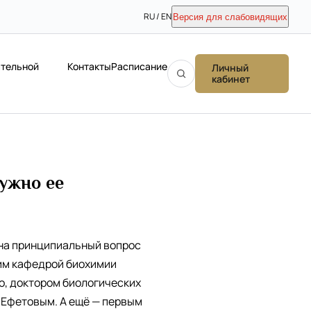
RU / EN
Версия для слабовидящих
ательной
Контакты
Расписание
Личный
кабинет
ужно ее
 на принципиальный вопрос
щим кафедрой биохимии
о, доктором биологических
 Ефетовым. А ещё — первым