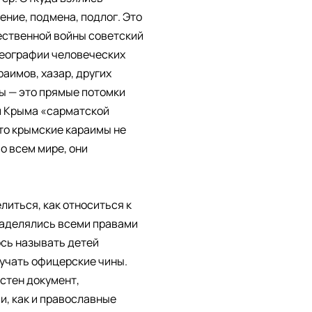
ение, подмена, подлог. Это
ественной войны советский
 географии человеческих
аимов, хазар, других
мы — это прямые потомки
и Крыма «сарматской
то крымские караимы не
о всем мире, они
елиться, как относиться к
наделялись всеми правами
сь называть детей
лучать офицерские чины.
естен документ,
и, как и православные