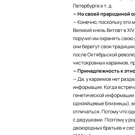
Петербурге и т. д.
— Но своей прародиной 
— Конечно, поскольку это 
Великий князь Витовт в XI
поручил им охранять свою 
они берегут свои традиции
после Октябрьской револю
чистокровных караимов, при
— Принадлежность к этно
— Да, у караимов нет разд
информация. Когда встреча
генетической информации о
однояйцевые близнецы), вс
отличаться. Потому что од
с дедушками. Поэтому у род
двоюродных братьев и сест