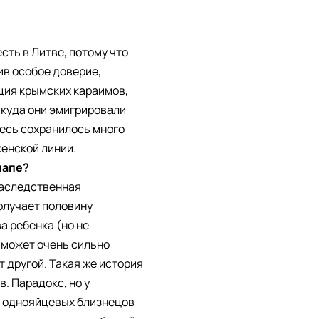
сть в Литве, потому что
ив особое доверие,
яция крымских караимов,
, куда они эмигрировали
десь сохранилось много
женской линии.
папе?
 наследственная
олучает половину
а ребенка (но не
 может очень сильно
т другой. Такая же история
. Парадокс, но у
 у однояйцевых близнецов