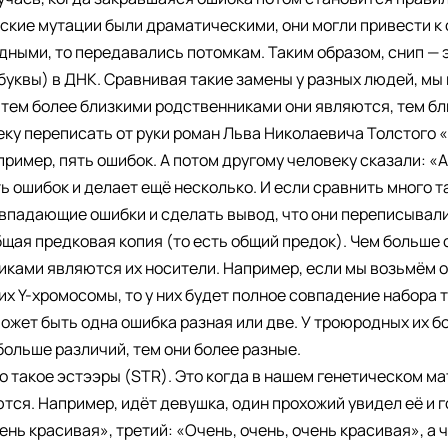
еские мутации были драматическими, они могли привести к
дными, то передавались потомкам. Таким образом, снип — 
буквы) в ДНК. Сравнивая такие замены у разных людей, мы
тем более близкими родственниками они являются, тем бли
ку переписать от руки роман Льва Николаевича Толстого «
ример, пять ошибок. А потом другому человеку сказали: «А
 ошибок и делает ещё несколько. И если сравнить много 
впадающие ошибки и сделать вывод, что они переписывалис
бщая предковая копия (то есть общий предок). Чем больше
ками являются их носители. Например, если мы возьмём о
их Y-хромосомы, то у них будет полное совпадение набора т
жет быть одна ошибка разная или две. У троюродных их б
больше различий, тем они более разные.
то такое эстээры (STR). Это когда в нашем генетическом ма
тся. Например, идёт девушка, один прохожий увидел её и 
ень красивая», третий: «Очень, очень, очень красивая», а 