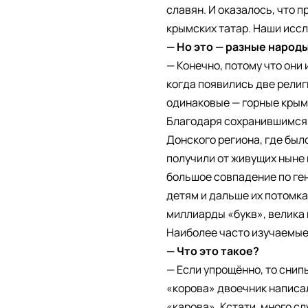
славян. И оказалось, что п
крымских татар. Наши иссл
— Но это — разные народ
— Конечно, потому что они
когда появились две религ
одинаковые — горные крым
Благодаря сохранившимся 
Донского региона, где был
получили от живущих ныне 
большое совпадение по ген
детям и дальше их потомк
миллиарды «букв», велика 
Наиболее часто изучаемые 
— Что это такое?
— Если упрощённо, то снип
«корова» двоечник написал
«карова». Кстати, много с