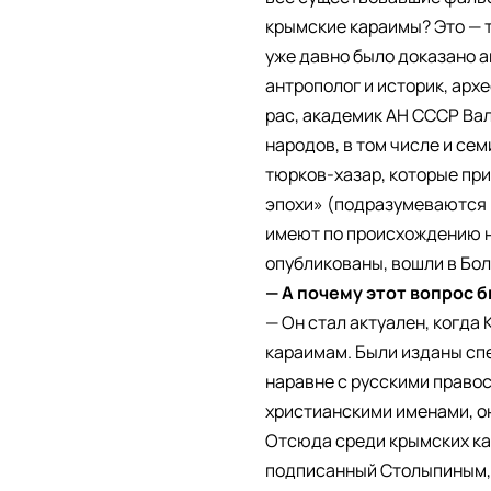
крымские караимы? Это — т
уже давно было доказано 
антрополог и историк, арх
рас, академик АН СССР Вал
народов, в том числе и се
тюрков-хазар, которые пр
эпохи» (подразумеваются 
имеют по происхождению ни
опубликованы, вошли в Бо
— А почему этот вопрос 
— Он стал актуален, когда 
караимам. Были изданы сп
наравне с русскими право
христианскими именами, он
Отсюда среди крымских кар
подписанный Столыпиным, 