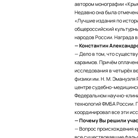
автором монографии «Крым
Недавно она была отмечен
«Лучшие издания по истор
общероссийский культурны
народов России. Награда в
— Константин Александр
— Дело в том, что существ
караимов. Причём оплачен
исследования в четырёх в
физики им. Н. М. Эмануэля
центре судебно-медицинск
Федеральном научно-клин
технологий ФМБА России. П
координировал все эти ис
— Почему Вы решили учас
— Вопрос происхождения к
все существовавшие фальс