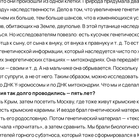
что они произошли из одной клетки. Природа придумала два 
ду» наследственности. Дело в том, что увеличение генети
чем их больше, тем больше шансов, что в изменяющихся ус
в, обитающих на Земле, двуполые. В этой путанице наслед
ся. Но исследователям повезло: есть кусочек генетическо
а к сыну, от сына к внуку, от внука к правнуку и т. д. То ес
 генетической информации, который наследуется чисто по 
х энергетических станциях — митохондриях. Она передаётс
ки — своим и т. д. А на мальчике она обрывается. Поскольку
от супруги, а не от него. Таким образом, можно исследова
 ДНК Y-хромосомы и по ДНК митохондрии. Что мы и сделал
ия так долго проводились — пять лет?
ь Крым, затем посетить Москву, где тоже живут крымские к
 есть крымские караимы. И везде брал генетический матери
ить его родословную. Потом генетический материал — «тек
ала «прочитать», а затем сравнить. Мы брали биологичес
телей горного субэтноса, который тоже сформировался в К