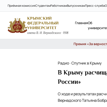
Приёмная комиссия
Студентам
Работникам
Выпускникам
Пресс-служба
О
КРЫМСКИЙ
Главная
Об
ФЕДЕРАЛЬНЫЙ
УНИВЕРСИТЕТ
университе
имени В. И. Вернадского · 1918
Премия «За верность
Радио · Спутник в Крыму
В Крыму расчища
России»
О ходе и результатах расч
Вернадского Татьяна Бобр