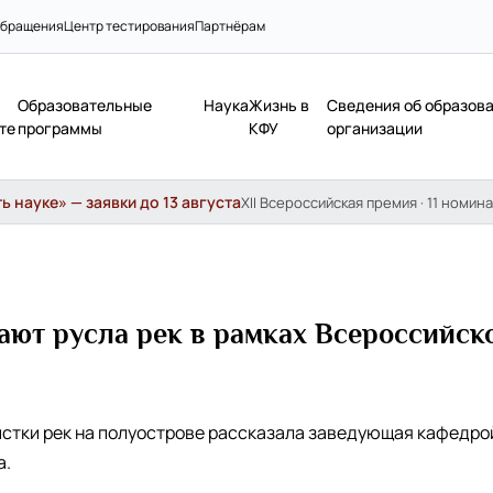
бращения
Центр тестирования
Партнёрам
Образовательные
Наука
Жизнь в
Сведения об образов
те
программы
КФУ
организации
 науке» — заявки до 13 августа
XII Всероссийская премия · 11 номина
ют русла рек в рамках Всероссийск
истки рек на полуострове рассказала заведующая кафедрой 
а.