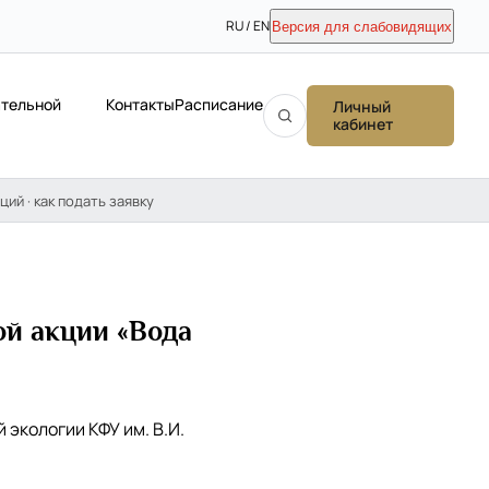
RU / EN
Версия для слабовидящих
ательной
Контакты
Расписание
Личный
кабинет
ций · как подать заявку
ой акции «Вода
экологии КФУ им. В.И.