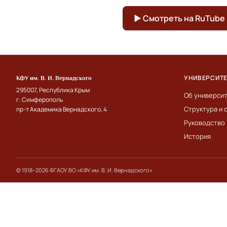
▶ Смотреть на RuTube
УНИВЕРСИТ
КФУ им. В. И. Вернадского
295007, Республика Крым
Об универси
г. Симферополь
Структура и 
пр-т Академика Вернадского, 4
Руководство
История
© 1918–2026 ФГАОУ ВО «КФУ им. В. И. Вернадского»