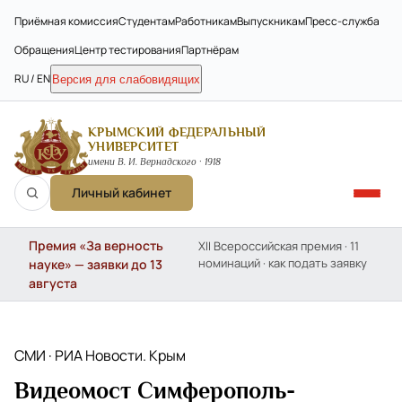
Приёмная комиссия
Студентам
Работникам
Выпускникам
Пресс-служба
Обращения
Центр тестирования
Партнёрам
RU / EN
Версия для слабовидящих
КРЫМСКИЙ ФЕДЕРАЛЬНЫЙ
УНИВЕРСИТЕТ
имени В. И. Вернадского · 1918
Личный кабинет
Премия «За верность
XII Всероссийская премия · 11
номинаций · как подать заявку
науке» — заявки до 13
августа
СМИ · РИА Новости. Крым
Видеомост Симферополь-