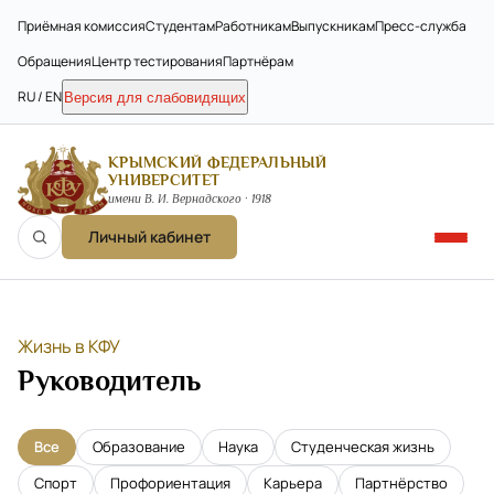
Приёмная комиссия
Студентам
Работникам
Выпускникам
Пресс-служба
Обращения
Центр тестирования
Партнёрам
RU / EN
Версия для слабовидящих
КРЫМСКИЙ ФЕДЕРАЛЬНЫЙ
УНИВЕРСИТЕТ
имени В. И. Вернадского · 1918
Личный кабинет
Жизнь в КФУ
Руководитель
Все
Образование
Наука
Студенческая жизнь
Спорт
Профориентация
Карьера
Партнёрство