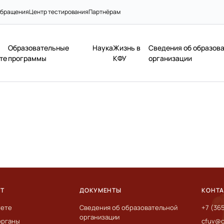
бращения
Центр тестирования
Партнёрам
Образовательные
Наука
Жизнь в
Сведения об образов
те
программы
КФУ
организации
ЕТ
ДОКУМЕНТЫ
КОНТ
тете
Сведения об образовательной
+7 (36
организации
органы
cfuv@c