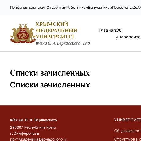
Приёмная комиссия
Студентам
Работникам
Выпускникам
Пресс-служба
О
КРЫМСКИЙ
Главная
Об
ФЕДЕРАЛЬНЫЙ
УНИВЕРСИТЕТ
университе
имени В. И. Вернадского · 1918
Списки зачисленных
Списки зачисленных
УНИВЕРСИТ
КФУ им. В. И. Вернадского
295007, Республика Крым
Об универси
г. Симферополь
Структура и 
пр-т Академика Вернадского, 4