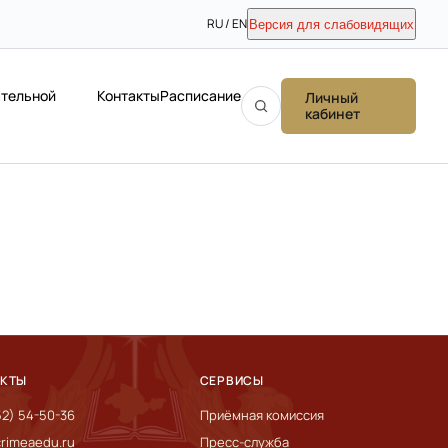
RU / EN
Версия для слабовидящих
ательной
Контакты
Расписание
Личный
кабинет
АКТЫ
СЕРВИСЫ
52) 54-50-36
Приёмная комиссия
rimeaedu.ru
Пресс-служба