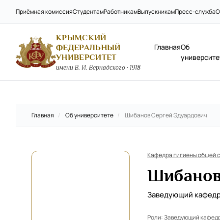
Приёмная комиссия
Студентам
Работникам
Выпускникам
Пресс-служба
О
КРЫМСКИЙ
Главная
Об
ФЕДЕРАЛЬНЫЙ
УНИВЕРСИТЕТ
университе
имени В. И. Вернадского · 1918
Главная
/
Об университете
/
Шибанов Сергей Эдуардович
Кафедра гигиены общей с
Шибанов
Заведующий кафед
Роли:
Заведующий кафед