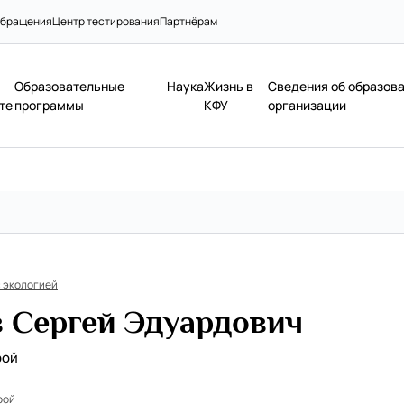
бращения
Центр тестирования
Партнёрам
Образовательные
Наука
Жизнь в
Сведения об образов
те
программы
КФУ
организации
 экологией
 Сергей Эдуардович
рой
рой