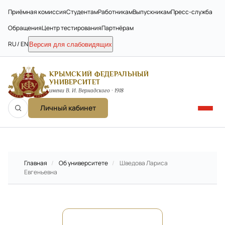
Приёмная комиссия
Студентам
Работникам
Выпускникам
Пресс-служба
Обращения
Центр тестирования
Партнёрам
RU / EN
Версия для слабовидящих
КРЫМСКИЙ ФЕДЕРАЛЬНЫЙ
УНИВЕРСИТЕТ
имени В. И. Вернадского · 1918
Личный кабинет
Главная
/
Об университете
/
Шведова Лариса
Евгеньевна