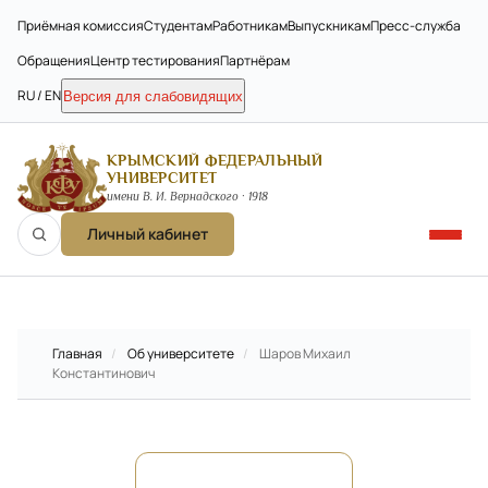
Приёмная комиссия
Студентам
Работникам
Выпускникам
Пресс-служба
Обращения
Центр тестирования
Партнёрам
RU / EN
Версия для слабовидящих
КРЫМСКИЙ ФЕДЕРАЛЬНЫЙ
УНИВЕРСИТЕТ
имени В. И. Вернадского · 1918
Личный кабинет
Главная
/
Об университете
/
Шаров Михаил
Константинович