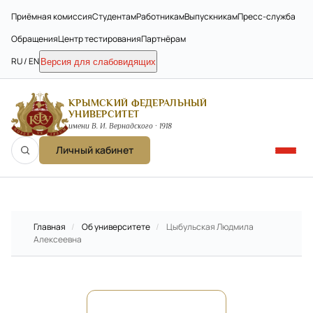
Приёмная комиссия
Студентам
Работникам
Выпускникам
Пресс-служба
Обращения
Центр тестирования
Партнёрам
RU / EN
Версия для слабовидящих
КРЫМСКИЙ ФЕДЕРАЛЬНЫЙ
УНИВЕРСИТЕТ
имени В. И. Вернадского · 1918
Личный кабинет
Главная
/
Об университете
/
Цыбульская Людмила
Алексеевна