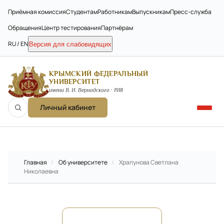
Приёмная комиссия
Студентам
Работникам
Выпускникам
Пресс-служба
Обращения
Центр тестирования
Партнёрам
RU / EN
Версия для слабовидящих
КРЫМСКИЙ ФЕДЕРАЛЬНЫЙ
УНИВЕРСИТЕТ
имени В. И. Вернадского · 1918
Личный кабинет
Главная
/
Об университете
/
Храпунова Светлана
Николаевна