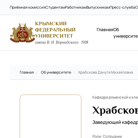
Приёмная комиссия
Студентам
Работникам
Выпускникам
Пресс-служба
О
КРЫМСКИЙ
Главная
Об
ФЕДЕРАЛЬНЫЙ
УНИВЕРСИТЕТ
университе
имени В. И. Вернадского · 1918
Главная
/
Об университете
/
Храбскова Данута Михайловна
Кафедра романской и кл
Храбско
Заведующий кафед
Роли:
Сотрудник