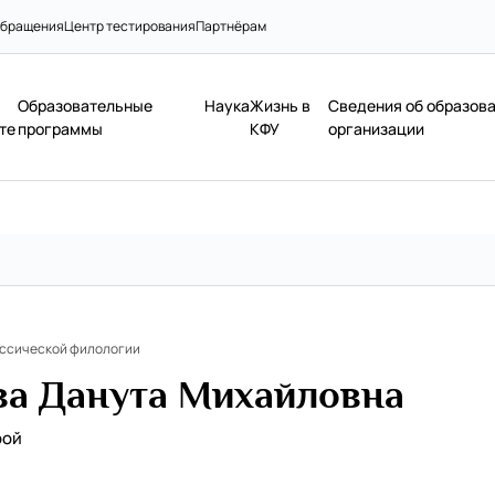
бращения
Центр тестирования
Партнёрам
Образовательные
Наука
Жизнь в
Сведения об образов
те
программы
КФУ
организации
ассической филологии
ва Данута Михайловна
рой