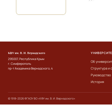
УНИВЕРСИТ
КФУ им. В. И. Вернадского
295007, Республика Крым
Об универси
г. Симферополь
Структура и 
пр-т Академика Вернадского, 4
Руководство
История
© 1918–2026 ФГАОУ ВО «КФУ им. В. И. Вернадского»