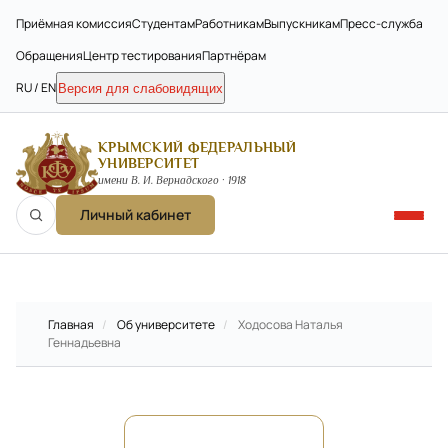
Приёмная комиссия
Студентам
Работникам
Выпускникам
Пресс-служба
Обращения
Центр тестирования
Партнёрам
RU / EN
Версия для слабовидящих
КРЫМСКИЙ ФЕДЕРАЛЬНЫЙ
УНИВЕРСИТЕТ
имени В. И. Вернадского · 1918
Личный кабинет
Главная
/
Об университете
/
Ходосова Наталья
Геннадьевна