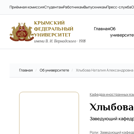
Приёмная комиссия
Студентам
Работникам
Выпускникам
Пресс-служба
О
КРЫМСКИЙ
Главная
Об
ФЕДЕРАЛЬНЫЙ
УНИВЕРСИТЕТ
университе
имени В. И. Вернадского · 1918
Главная
/
Об университете
/
Хлыбова Наталия Александровна
Кафедра иностранных яз
Хлыбова
Заведующий кафед
Роли:
Заведующий кафед