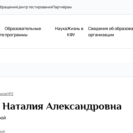
бращения
Центр тестирования
Партнёрам
Образовательные
Наука
Жизнь в
Сведения об образов
те
программы
КФУ
организации
ыков №2
 Наталия Александровна
рой
рой