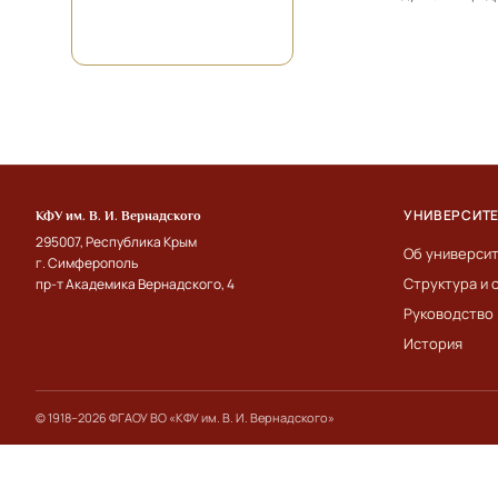
УНИВЕРСИТ
КФУ им. В. И. Вернадского
295007, Республика Крым
Об универси
г. Симферополь
Структура и 
пр-т Академика Вернадского, 4
Руководство
История
© 1918–2026 ФГАОУ ВО «КФУ им. В. И. Вернадского»