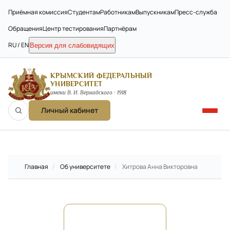
Приёмная комиссия
Студентам
Работникам
Выпускникам
Пресс-служба
Обращения
Центр тестирования
Партнёрам
RU / EN
Версия для слабовидящих
КРЫМСКИЙ ФЕДЕРАЛЬНЫЙ
УНИВЕРСИТЕТ
имени В. И. Вернадского · 1918
Личный кабинет
Главная
/
Об университете
/
Хитрова Анна Викторовна